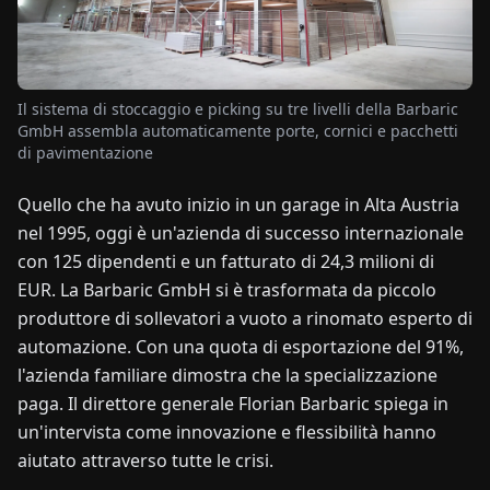
NOTIZIE
Il sistema di stoccaggio e picking su tre livelli della Barbaric
CHI
GmbH assembla automaticamente porte, cornici e pacchetti
SIAMO
di pavimentazione
Quello che ha avuto inizio in un garage in Alta Austria
EN
DE
FR
ES
IT
NL
PL
HU
nel 1995, oggi è un'azienda di successo internazionale
con 125 dipendenti e un fatturato di 24,3 milioni di
CONTATTACI
EUR. La Barbaric GmbH si è trasformata da piccolo
produttore di sollevatori a vuoto a rinomato esperto di
automazione. Con una quota di esportazione del 91%,
l'azienda familiare dimostra che la specializzazione
paga. Il direttore generale Florian Barbaric spiega in
un'intervista come innovazione e flessibilità hanno
aiutato attraverso tutte le crisi.