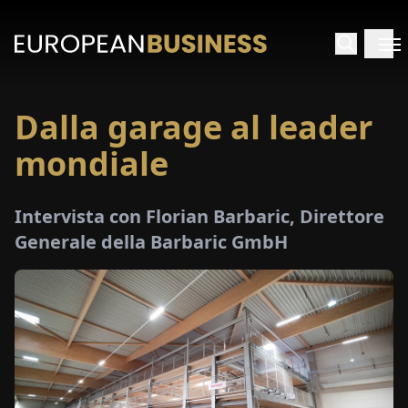
Dalla garage al leader
HOME
mondiale
TERVISTE
Intervista con Florian Barbaric, Direttore
FONDIMENTI
Generale della Barbaric GmbH
PECIALI
E-
PAPER
FIERE