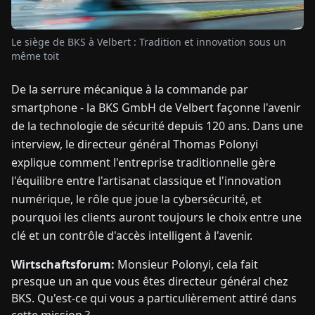
TUALITÉS
Le siège de BKS à Velbert : Tradition et innovation sous un
même toit
À
De la serrure mécanique à la commande par
PROPOS
smartphone - la BKS GmbH de Velbert façonne l'avenir
de la technologie de sécurité depuis 120 ans. Dans une
EN
DE
FR
ES
IT
NL
PL
HU
interview, le directeur général Thomas Polonyi
explique comment l'entreprise traditionnelle gère
l'équilibre entre l'artisanat classique et l'innovation
CONTACTEZ-
NOUS
numérique, le rôle que joue la cybersécurité, et
pourquoi les clients auront toujours le choix entre une
clé et un contrôle d'accès intelligent à l'avenir.
Wirtschaftsforum:
Monsieur Polonyi, cela fait
presque un an que vous êtes directeur général chez
BKS. Qu'est-ce qui vous a particulièrement attiré dans