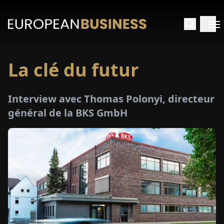
La clé du futur
ACCUEIL
Interview avec Thomas Polonyi, directeur
TRETIENS
général de la BKS GmbH
PERÇUS
PÉCIAUX
E-
PAPIER
SALONS