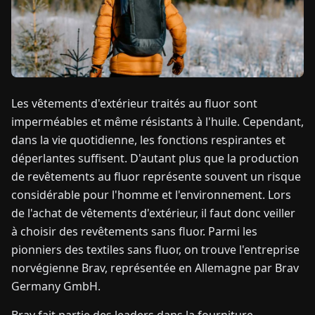
TUALITÉS
À
PROPOS
Les vêtements d'extérieur traités au fluor sont
imperméables et même résistants à l'huile. Cependant,
EN
DE
FR
ES
IT
NL
PL
HU
dans la vie quotidienne, les fonctions respirantes et
déperlantes suffisent. D'autant plus que la production
de revêtements au fluor représente souvent un risque
CONTACTEZ-
considérable pour l'homme et l'environnement. Lors
NOUS
de l'achat de vêtements d'extérieur, il faut donc veiller
à choisir des revêtements sans fluor. Parmi les
pionniers des textiles sans fluor, on trouve l'entreprise
norvégienne Brav, représentée en Allemagne par Brav
Germany GmbH.