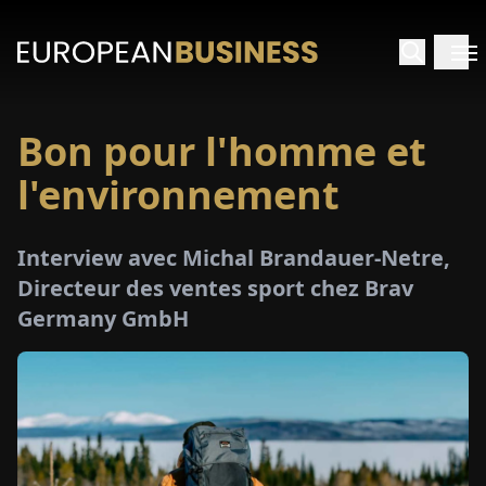
Bon pour l'homme et
ACCUEIL
l'environnement
TRETIENS
Interview avec Michal Brandauer-Netre,
PERÇUS
Directeur des ventes sport chez Brav
Germany GmbH
PÉCIAUX
E-
PAPIER
SALONS