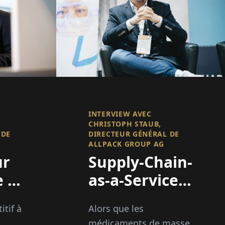
INTERVIEW AVEC
CHRISTOPH STAUB,
 DE
DIRECTEUR GÉNÉRAL DE
ALLPACK GROUP AG
ur
Supply-Chain-
 TI
as-a-Service
pour les
itif à
Alors que les
médicaments
médicaments de masse