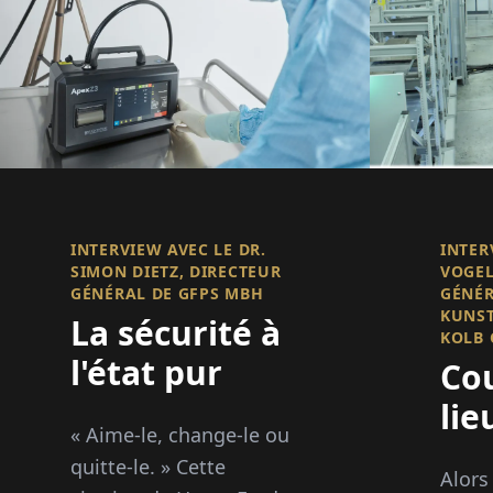
INTERVIEW AVEC LE DR.
INTER
SIMON DIETZ, DIRECTEUR
VOGEL
GÉNÉRAL DE GFPS MBH
GÉNÉR
KUNST
La sécurité à
KOLB
l'état pur
Co
lie
« Aime-le, change-le ou
sta
quitte-le. » Cette
Alors