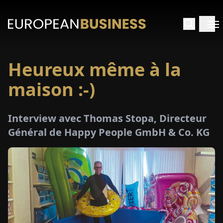
Heureux même à la
ACCUEIL
maison :-)
TRETIENS
Interview avec Thomas Stopa, Directeur
PERÇUS
Général de Happy People GmbH & Co. KG
PÉCIAUX
E-
PAPIER
SALONS