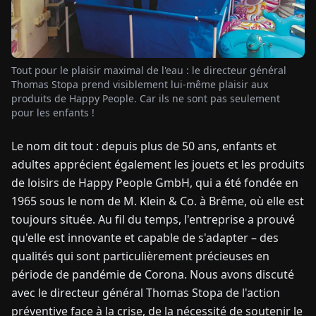
TUALITÉS
Tout pour le plaisir maximal de l'eau : le directeur général
À
Thomas Stopa prend visiblement lui-même plaisir aux
PROPOS
produits de Happy People. Car ils ne sont pas seulement
pour les enfants !
EN
DE
FR
ES
IT
NL
PL
HU
Le nom dit tout : depuis plus de 50 ans, enfants et
adultes apprécient également les jouets et les produits
de loisirs de Happy People GmbH, qui a été fondée en
CONTACTEZ-
NOUS
1965 sous le nom de M. Klein & Co. à Brême, où elle est
toujours située. Au fil du temps, l'entreprise a prouvé
qu'elle est innovante et capable de s'adapter – des
qualités qui sont particulièrement précieuses en
période de pandémie de Corona. Nous avons discuté
avec le directeur général Thomas Stopa de l'action
préventive face à la crise, de la nécessité de soutenir le