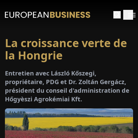
La croissance verte de
ACCUEIL
la Hongrie
TRETIENS
Entretien avec László Kőszegi,
PERÇUS
propriétaire, PDG et Dr. Zoltán Gergácz,
président du conseil d'administration de
PÉCIAUX
Hőgyèszi Agrokémiai Kft.
E-
PAPIER
SALONS