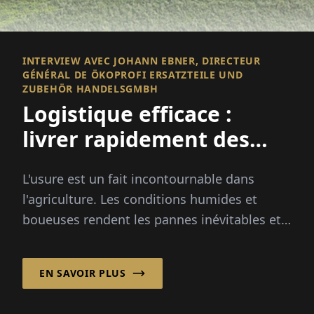
INTERVIEW AVEC JOHANN EBNER, DIRECTEUR
GÉNÉRAL DE ÖKOPROFI ERSATZTEILE UND
ZUBEHÖR HANDELSGMBH
Logistique efficace :
livrer rapidement des
pièces détachées
L'usure est un fait incontournable dans
agricoles de qualité
l'agriculture. Les conditions humides et
boueuses rendent les pannes inévitables et
nécessitent un approvisionnement rapide et
fiable en pièces détachées...
EN SAVOIR PLUS