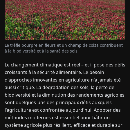
TUALITÉS
À
PROPOS
Le trèfle pourpre en fleurs et un champ de colza contribuent
à la biodiversité et à la santé des sols
EN
DE
FR
ES
IT
NL
PL
HU
Le changement climatique est réel – et il pose des défis
croissants à la sécurité alimentaire. Le besoin
CONTACTEZ-
d'approches innovantes en agriculture n'a jamais été
NOUS
aussi critique. La dégradation des sols, la perte de
biodiversité et la diminution des rendements agricoles
sont quelques-uns des principaux défis auxquels
l'agriculture est confrontée aujourd'hui. Adopter des
méthodes modernes est essentiel pour bâtir un
système agricole plus résilient, efficace et durable sur