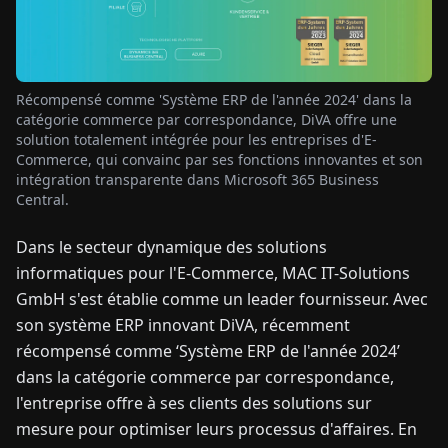
TUALITÉS
Récompensé comme 'Système ERP de l'année 2024' dans la
À
catégorie commerce par correspondance, DiVA offre une
PROPOS
solution totalement intégrée pour les entreprises d'E-
Commerce, qui convainc par ses fonctions innovantes et son
intégration transparente dans Microsoft 365 Business
EN
DE
FR
ES
IT
NL
PL
HU
Central.
Dans le secteur dynamique des solutions
CONTACTEZ-
informatiques pour l'E-Commerce, MAC IT-Solutions
NOUS
GmbH s'est établie comme un leader fournisseur. Avec
son système ERP innovant DiVA, récemment
récompensé comme ‘Système ERP de l'année 2024’
dans la catégorie commerce par correspondance,
l'entreprise offre à ses clients des solutions sur
mesure pour optimiser leurs processus d'affaires. En