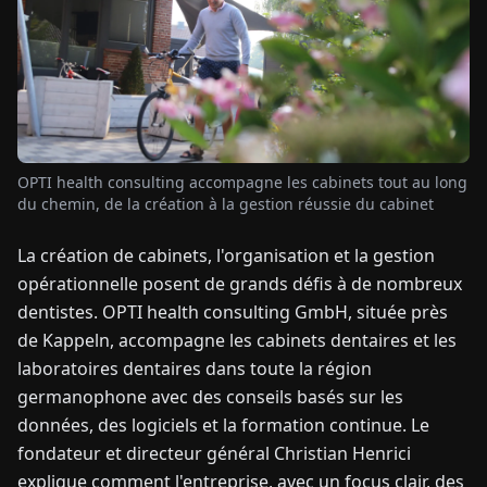
TUALITÉS
À
PROPOS
OPTI health consulting accompagne les cabinets tout au long
du chemin, de la création à la gestion réussie du cabinet
EN
DE
FR
ES
IT
NL
PL
HU
La création de cabinets, l'organisation et la gestion
opérationnelle posent de grands défis à de nombreux
CONTACTEZ-
NOUS
dentistes. OPTI health consulting GmbH, située près
de Kappeln, accompagne les cabinets dentaires et les
laboratoires dentaires dans toute la région
germanophone avec des conseils basés sur les
données, des logiciels et la formation continue. Le
fondateur et directeur général Christian Henrici
explique comment l'entreprise, avec un focus clair, des