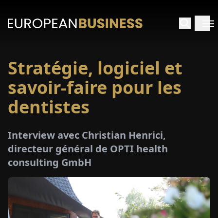
Stratégie, logiciel et
ACCUEIL
savoir-faire pour les
TRETIENS
dentistes
PERÇUS
Interview avec Christian Henrici,
directeur général de OPTI health
PÉCIAUX
consulting GmbH
E-
PAPIER
SALONS