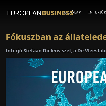
KEZDŐLAP
INTERJÚ
Fókuszban az állatelede
Interjú Stefaan Dielens-szel, a De Vleesfab