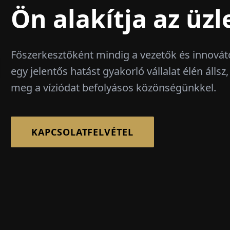
Ön alakítja az üzle
Főszerkesztőként mindig a vezetők és innová
egy jelentős hatást gyakorló vállalat élén álls
meg a víziódat befolyásos közönségünkkel.
KAPCSOLATFELVÉTEL