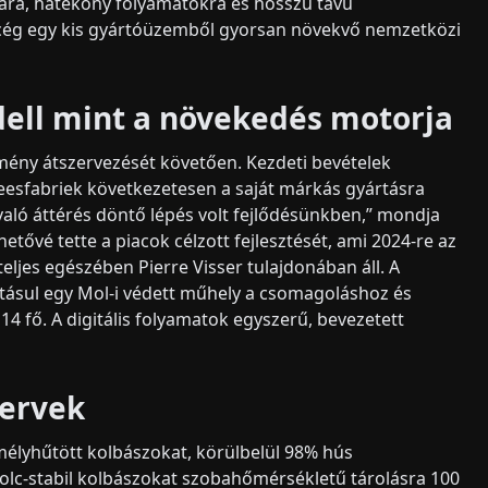
jára, hatékony folyamatokra és hosszú távú
a cég egy kis gyártóüzemből gyorsan növekvő nemzetközi
dell mint a növekedés motorja
ítmény átszervezését követően. Kezdeti bevételek
leesfabriek következetesen a saját márkás gyártásra
való áttérés döntő lépés volt fejlődésünkben,” mondja
etővé tette a piacok célzott fejlesztését, ami 2024-re az
teljes egészében Pierre Visser tulajdonában áll. A
gatásul egy Mol-i védett műhely a csomagoláshoz és
4 fő. A digitális folyamatok egyszerű, bevezetett
tervek
 mélyhűtött kolbászokat, körülbelül 98% hús
 polc-stabil kolbászokat szobahőmérsékletű tárolásra 100