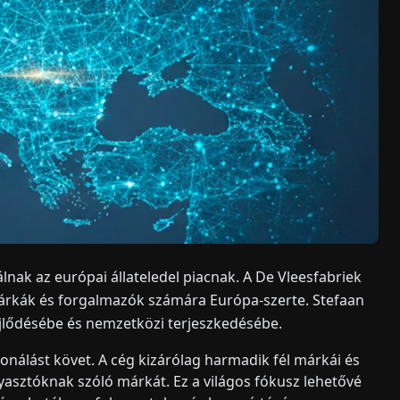
nak az európai állateledel piacnak. A De Vleesfabriek
márkák és forgalmazók számára Európa-szerte. Stefaan
fejlődésébe és nemzetközi terjeszkedésébe.
onálást követ. A cég kizárólag harmadik fél márkái és
asztóknak szóló márkát. Ez a világos fókusz lehetővé