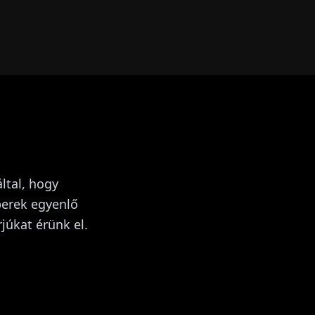
ltal, hogy
berek egyenlő
júkat érünk el.