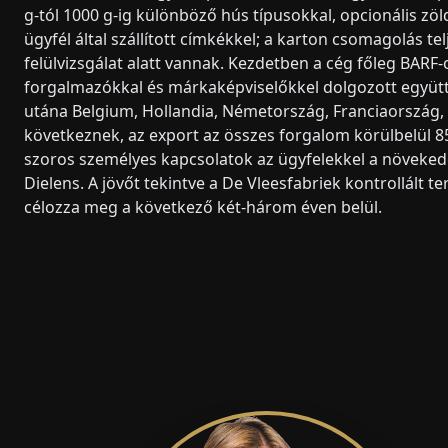
g-tól 1000 g-ig különböző hús típusokkal, opcionális 
ügyfél által szállított címkékkel; a karton csomagolás te
felülvizsgálat alatt vannak. Kezdetben a cég főleg BARF-o
forgalmazókkal és márkaképviselőkkel dolgozott együtt 
utána Belgium, Hollandia, Németország, Franciaország,
következnek, az export az összes forgalom körülbelül 8
szoros személyes kapcsolatok az ügyfelekkel a növeked
Dielens. A jövőt tekintve a De Vleesfabriek kontrollált 
célozza meg a következő két-három éven belül.