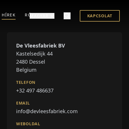
HÍREK
RÓLUNK
MAGYAR
KAPCSOLAT
De Vleesfabriek BV
Kastelsedijk 44
2480
Dessel
Belgium
TELEFON
+32 497 486637
EMAIL
info@devleesfabriek.com
WEBOLDAL