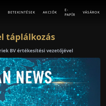
E-
K
BETEKINTÉSEK
AKCIÓK
VÁSÁROK
PAPÍR
l táplálkozás
riek BV értékesítési vezetőjével