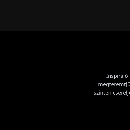
Inspiráló
megteremtjük
szinten cserél