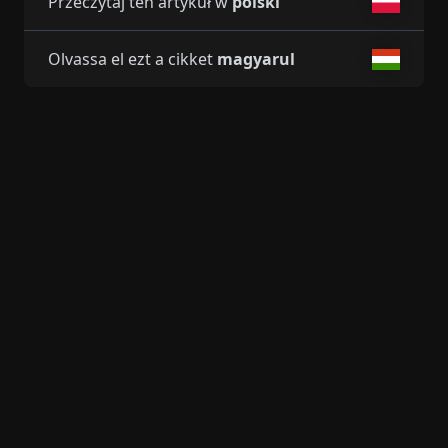
Przeczytaj ten artykuł w
polski
Olvassa el ezt a cikket
magyarul