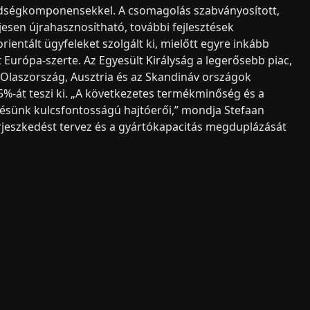
zöldségkomponensekkel. A csomagolás szabványosított,
ljesen újrahasznosítható, további fejlesztések
rientált ügyfeleket szolgált ki, mielőtt egyre inkább
Európa-szerte. Az Egyesült Királyság a legerősebb piac,
 Olaszország, Ausztria és az Skandináv országok
5%-át teszi ki. „A következetes termékminőség és a
ésünk kulcsfontosságú hajtóerői,” mondja Stefaan
terjeszkedést tervez és a gyártókapacitás megduplázását