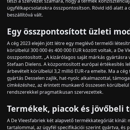
teszi a szervezet számára, hogy a termék konzisztenciá
ügyfélkapcsolatokra összpontosítson. Rövid idő alatt 
beszállítóvá vált.
Egy összpontosított üzleti mo
A cég 2023 elején jött létre egy meglévő termelői létes
körülbelül 300 000 és 400 000 EUR között voltak, a De V
összpontosított. „A kizárólagos saját márkás gyártásra 
Stefaan Dielens. A központosított európai értékesítés leh
árbevételt körülbelül 3,2 millió EUR-ra emelte. Ma a cég 
gyártás Desselen zajlik, hat-nyolc alkalmazottal, támo
címkézéshez, az érintett munkaerő összesen körülbelül 1
rendszerekkel pragmatikusan szervezettek.
Termékek, piacok és jövőbeli 
A De Vleesfabriek két alapvető termékkategóriát kínál:
tartalommal, az ügyfél specifikációi szerint gyártva, és