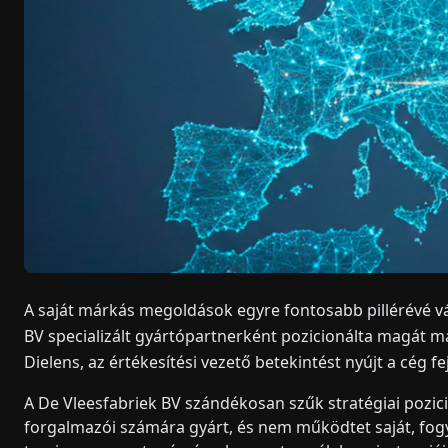
A saját márkás megoldások egyre fontosabb pillérévé vál
BV specializált gyártópartnerként pozicionálta magát 
Dielens, az értékesítési vezető betekintést nyújt a cég 
A De Vleesfabriek BV szándékosan szűk stratégiai pozici
forgalmazói számára gyárt, és nem működtet saját, fogy