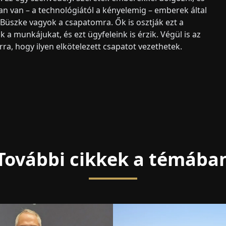
n van – a technológiától a kényelemig – emberek által
. Büszke vagyok a csapatomra. Ők is osztják ezt a
 a munkájukat, és ezt ügyfeleink is érzik. Végül is az
rra, hogy ilyen elkötelezett csapatot vezethetek.
További cikkek a témába