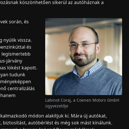
lyozásnak köszönhetően sikerül az autóháznak a
vek során, és
 nyúlik vissza.
benzinkúttal és
a legismertebb
us-járvány
as lökést kapott.
ogyan tudunk
redményeképpen
nő centralizálás
t, hanem
Labinot Coraj, a Coenen Motors GmbH
ügyvezetője
alkalmazkodó módon alakítjuk ki. Mára új autókat,
, biztosítást, autóbérlést és még sok mást kínálunk.