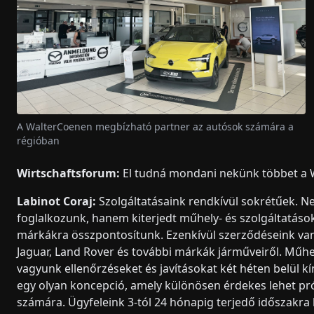
A WalterCoenen megbízható partner az autósok számára a
régióban
Wirtschaftsforum:
El tudná mondani nekünk többet a Wa
Labinot Coraj:
Szolgáltatásaink rendkívül sokrétűek. Ne
foglalkozunk, hanem kiterjedt műhely- és szolgáltatások
márkákra összpontosítunk. Ezenkívül szerződéseink va
Jaguar, Land Rover és további márkák járműveiről. Műh
vagyunk ellenőrzéseket és javításokat két héten belül k
egy olyan koncepció, amely különösen érdekes lehet pr
számára. Ügyfeleink 3-tól 24 hónapig terjedő időszakr