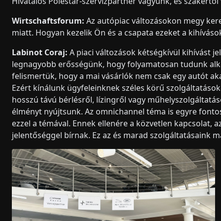
Hivatalos Polestar-szervizpartner vagyunk, és szakértő
Wirtschaftsforum:
Az autópiac változásokon megy keresz
miatt. Hogyan kezelik Ön és a csapata ezeket a kihíváso
Labinot Coraj:
A piaci változások kétségkívül kihívást je
legnagyobb erősségünk, hogy folyamatosan tudunk alka
felismertük, hogy a mai vásárlók nem csak egy autót ak
Ezért kínálunk ügyfeleinknek széles körű szolgáltatások
hosszú távú bérlésről, lízingről vagy műhelyszolgáltatá
élményt nyújtsunk. Az omnichannel téma is egyre fonto
ezzel a témával. Ennek ellenére a közvetlen kapcsolat, 
jelentőséggel bírnak. Ez az és marad szolgáltatásaink 