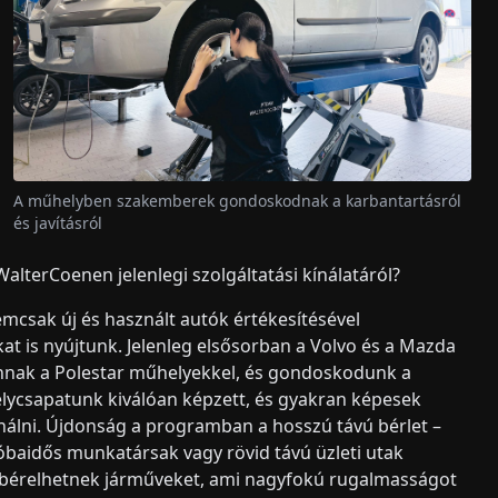
A műhelyben szakemberek gondoskodnak a karbantartásról
és javításról
lterCoenen jelenlegi szolgáltatási kínálatáról?
mcsak új és használt autók értékesítésével
at is nyújtunk. Jelenleg elsősorban a Volvo és a Mazda
nnak a Polestar műhelyekkel, és gondoskodunk a
elycsapatunk kiválóan képzett, és gyakran képesek
ínálni. Újdonság a programban a hosszú távú bérlet –
óbaidős munkatársak vagy rövid távú üzleti utak
a bérelhetnek járműveket, ami nagyfokú rugalmasságot