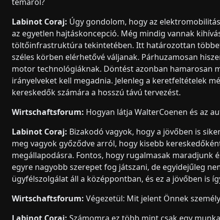
témáról?
Labinot Coraj:
Úgy gondolom, hogy az elektromobilitás 
az egyetlen hajtáskoncepció. Még mindig vannak kihívá
töltőinfrastruktúra tekintetében. Itt határozottan több
széles körben elérhetővé váljanak. Párhuzamosan hiszem
motor technológiáknak. Döntést azonban hamarosan meg 
irányelveket kell megadnia. Jelenleg a keretfeltételek
kereskedők számára a hosszú távú tervezést.
Wirtschaftsforum:
Hogyan látja WalterCoenen és az au
Labinot Coraj:
Bizakodó vagyok, hogy a jövőben is siker
meg vagyok győződve arról, hogy kisebb kereskedőként, 
megállapodásra. Fontos, hogy rugalmasak maradjunk és 
egyre nagyobb szerepet fog játszani, de egyidejűleg nem
ügyfélszolgálat áll a középpontban, és ez a jövőben is í
Wirtschaftsforum:
Végezetül: Mit jelent Önnek személ
Labinot Coraj:
Számomra ez több mint csak egy munka. 