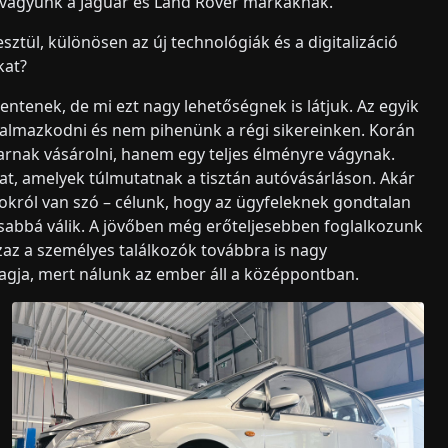
i vagyunk a Jaguar és Land Rover márkáknak.
tül, különösen az új technológiák és a digitalizáció
kat?
lentenek, de mi ezt nagy lehetőségnek is látjuk. Az egyik
lmazkodni és nem pihenünk a régi sikereinken. Korán
arnak vásárolni, hanem egy teljes élményre vágynak.
at, amelyek túlmutatnak a tisztán autóvásárláson. Akár
sokról van szó – célunk, hogy az ügyfeleknek gondtalan
sabbá válik. A jövőben még erőteljesebben foglalkozunk
azaz a személyes találkozók továbbra is nagy
magja, mert nálunk az ember áll a középpontban.