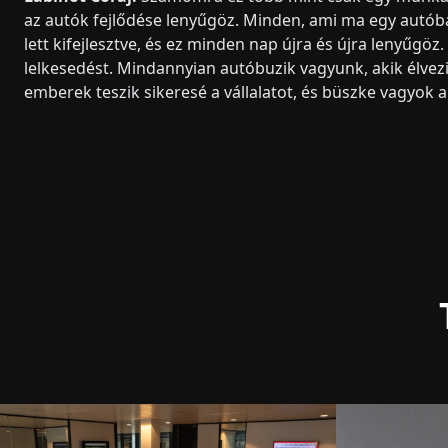
az autók fejlődése lenyűgöz. Minden, ami ma egy autóba
lett kifejlesztve, és ez minden nap újra és újra lenyűgöz
lelkesedést. Mindannyian autóbuzik vagyunk, akik élvezik
emberek teszik sikeresé a vállalatot, és büszke vagyok a