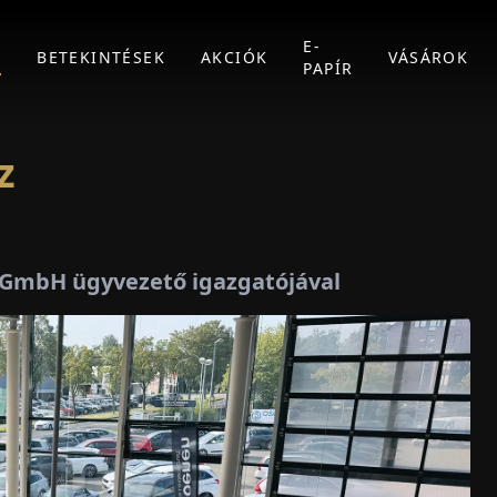
E-
K
BETEKINTÉSEK
AKCIÓK
VÁSÁROK
PAPÍR
z
s GmbH ügyvezető igazgatójával