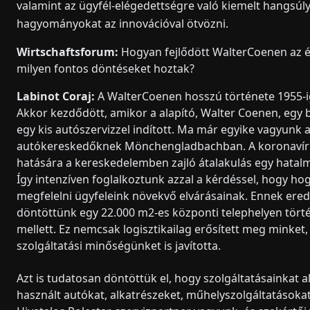
valamint az ügyfél-elégedettségre való kiemelt hangsú
hagyományokat az innovációval ötvözni.
Wirtschaftsforum:
Hogyan fejlődött WalterCoenen az é
milyen fontos döntéseket hoztak?
Labinot Coraj:
A WalterCoenen hosszú története 1955-ig
Akkor kezdődött, amikor a alapító, Walter Coenen, egy 
egy kis autószervizzel indított. Ma már egyike vagyunk 
autókereskedőknek Mönchengladbachban. A koronavír
hatására a kereskedelemben zajló átalakulás egy hatalm
Így intenzíven foglalkoztunk azzal a kérdéssel, hogy h
megfelelni ügyfeleink növekvő elvárásainak. Ennek e
döntöttünk egy 22.000 m2-es központi telephelyen törté
mellett. Ez nemcsak logisztikailag erősített meg minke
szolgáltatási minőségünket is javította.
Azt is tudatosan döntöttük el, hogy szolgáltatásainkat 
használt autókat, alkatrészeket, műhelyszolgáltatásokat