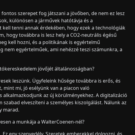
fontos szerepet fog játszani a jövőben, de nem ez lesz
sok, különösen a járművek hatótávja és a
et kell tenni annak érdekében, hogy ezek a technológiák
, hogy továbbra is lesz hely a CO2-neutrális égésű
kell hozni, és a politikának is egyértelmű
 még nem egyértelműek, ami nehézzé teszi számunkra, a
tókereskedelem jövőjét általánosságban?
esek leszünk. Ügyfeleink hűsége továbbra is erős, és
mint mi, jó esélyünk van a piacon való
alkalmazkodjunk az új körülményekhez. A digitalizáció
 szabad elveszíteni a személyes kiszolgálást. Nálunk az
gy marad.
yesen a munkája a WalterCoenen-nél?
Ez egy szenvedély. Szeretek emberekkel dolgozni, és