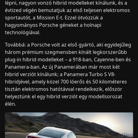
lépni, nagyon vonzó hibrid modelleket kínálunk, és a
évtized végén bemutatjuk az első teljesen elektromos
sportautót, a Mission E-t. Ezzel ötvözzük a
hagyományos Porsche géneket a holnapi
technológiával.
Továbbá: a Porsche volt az első gyártó, aki egyidejűleg
három prémium szegmensben kínált legkorszerűbb
plug-in hibrid modelleket – a 918-ban, Cayenne-ben és
Panamera-ban. Az új Panamerában már most két
hibrid verziót kínálunk; a Panamera Turbo S V8-
hibridjével, amely közel 700 lóerős és 50 kilométeres
tisztán elektromos hatótávval rendelkezik, először
helyeztünk el egy hibrid verziót egy modellsorozat
élén.