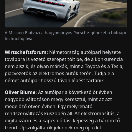
A Mission E ötvözi a hagyományos Porsche-géneket a holnapi
technológiával
Wirtschaftsforum:
Németország autóipari helyzete
továbbra is vezető szerepet tölt be, de a konkurencia
nem alszik, és olyan márkák, mint a Toyota és a Tesla,
piacvezetők az elektromos autók terén. Tudja-e a
német autóipar hosszú távon lépést tartani?
Oliver Blume:
Az autóipar a következő öt évben
nagyobb változáson megy keresztül, mint az azt
megelőző ötven évben. Egy mélyreható
rendszerváltozás küszöbén áll. Az elektromosítás, a
digitalizáció és a kapcsolódási képesség a három fő
trend. Új szolgáltatók jelennek meg új üzleti