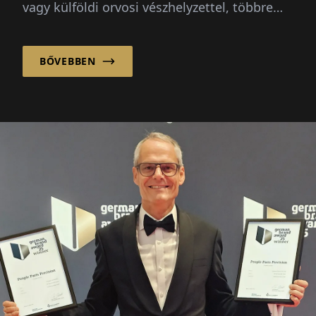
vagy külföldi orvosi vészhelyzettel, többre
van szükségük egy gyors megoldásnál –
biztosítékra, útmutatásra és megbízható
BŐVEBBEN
támogatásra van szükségük.