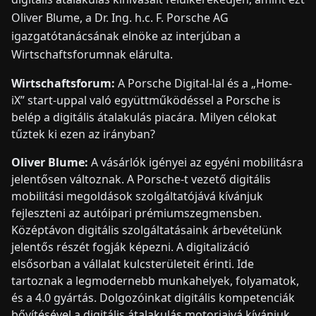
Oliver Blume, a Dr. Ing. h.c. F. Porsche AG
igazgatótanácsának elnöke az interjúban a
Wirtschaftsforumnak elárulta.
Wirtschaftsforum:
A Porsche Digital-lal és a „Home-
iX” start-uppal való együttműködéssel a Porsche is
belép a digitális átalakulás piacára. Milyen célokat
tűztek ki ezen az irányban?
Oliver Blume:
A vásárlók igényei az egyéni mobilitásra
jelentősen változnak. A Porsche-t vezető digitális
mobilitási megoldások szolgáltatójává kívánjuk
fejleszteni az autóipari prémiumszegmensben.
Középtávon digitális szolgáltatásaink árbevételünk
jelentős részét fogják képezni. A digitalizáció
elsősorban a vállalat kulcsterületeit érinti. Ide
tartoznak a legmodernebb munkahelyek, folyamatok,
és a 4.0 gyártás. Dolgozóinkat digitális kompetenciák
bővítésével a digitális átalakulás motorjaivá kívánjuk