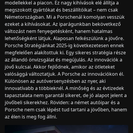
modellekkel a piacon. Ez nagy kihívások elé állítja a
megszokott gyártókat és beszállítóikat – nem csak
Németországban. Mi a Porschenál komolyan vesszük
ezeket a kihívásokat. Az iparágunkban bekövetkező
változást nem fenyegetésként, hanem hatalmas
lehetőségként látjuk. Alaposan felkészülünk a jövőre.
Porsche Stratégiánkat 2025-ig következetesen ennek
megfelelően alakítottuk ki. Egy sikeres stratégia része
az állandó önvizsgálat és megújulás. Az innovációk a
jövő kulcsai. Akkor fejlődnek, amikor az ötleteket
valósággá változtatjuk. A Porsche az innovációkon él.
Különösen az autóversenyzésben az nyer, aki
innovatívabb a többieknél. A minőség és az évtizedek
tapasztalata nem garantál sikeret, de jó alapot jelent a
jövőbeli sikerekhez. Röviden: a német autóipar és a
Porsche nem csak lépést tud tartani a jövőben, hanem
az élen is meg fog állni.