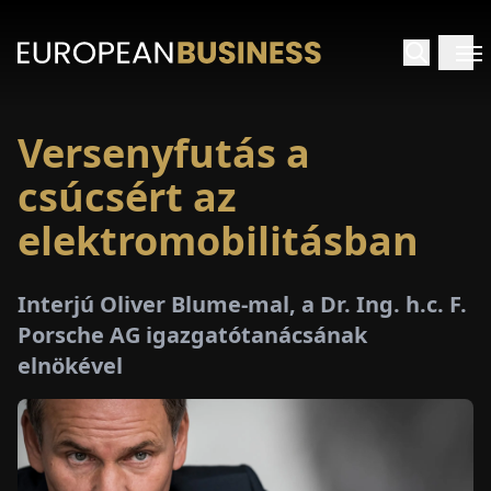
Versenyfutás a
EZDŐLAP
csúcsért az
NTERJÚK
elektromobilitásban
EKINTÉSEK
Interjú Oliver Blume-mal, a Dr. Ing. h.c. F.
Porsche AG igazgatótanácsának
AKCIÓK
elnökével
E-
PAPÍR
ÁSÁROK