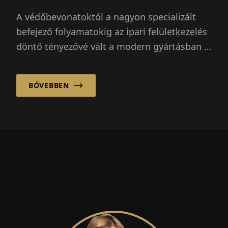
A védőbevonatoktól a nagyon specializált
befejező folyamatokig az ipari felületkezelés
döntő tényezővé vált a modern gyártásban –
különösen az autóiparban.
BŐVEBBEN