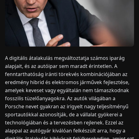
HÍREK
RÓLUNK
EN
DE
FR
ES
IT
NL
PL
HU
A digitális átalakulás megváltoztatja számos iparág
alapjait, és az autóipar sem maradt érintetlen. A
fenntarthatóság iránti törekvés kombinációjában az
KAPCSOLAT
eredmény hibrid és elektromos járművek fejlesztése,
amelyek keveset vagy egyáltalán nem támaszkodnak
fosszilis tüzelőanyagokra. Az autók világában a
Porsche nevet gyakran az irigyelt nagy teljesítményű
sportautókkal azonosítják, de a vállalat gyökerei a
technológiában és a tervezésben rejlenek. Ezzel az
alappal az autógyár kiválóan felkészült arra, hogy a
digitális átalakulás kihívásait felülkerekedjen, amint ezt