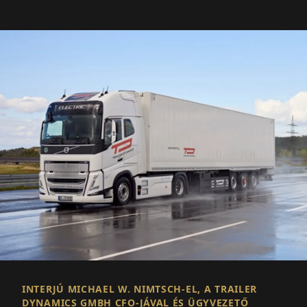
INTERJÚ MICHAEL W. NIMTSCH-EL, A TRAILER
DYNAMICS GMBH CFO-JÁVAL ÉS ÜGYVEZETŐ