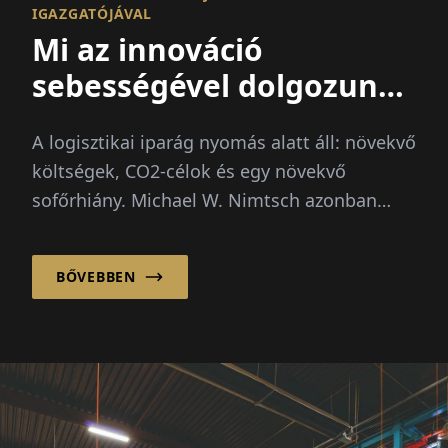
IGAZGATÓJÁVAL
Mi az innováció
sebességével dolgozunk
– a bürokrácia sajnos
A logisztikai iparág nyomás alatt áll: növekvő
nem
költségek, CO2-célok és egy növekvő
sofőrhiány. Michael W. Nimtsch azonban
határozottan hisz egy...
BŐVEBBEN