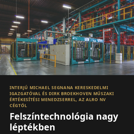
INTERJÚ MICHAEL SEGNANA KERESKEDELMI
IGAZGATÓVAL ÉS DIRK BROEKHOVEN MŰSZAKI
ÉRTÉKESÍTÉSI MENEDZSERREL, AZ ALRO NV
CÉGTŐL
Felszíntechnológia nagy
léptékben