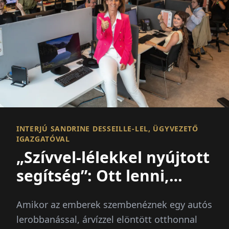
INTERJÚ SANDRINE DESSEILLE-LEL, ÜGYVEZETŐ
IGAZGATÓVAL
„Szívvel-lélekkel nyújtott
segítség”: Ott lenni,
amikor a legnagyobb
Amikor az emberek szembenéznek egy autós
szükség van rá
lerobbanással, árvízzel elöntött otthonnal