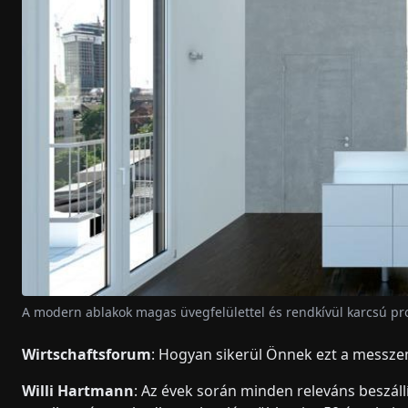
A modern ablakok magas üvegfelülettel és rendkívül karcsú pro
Wirtschaftsforum
: Hogyan sikerül Önnek ezt a messzem
Willi Hartmann
: Az évek során minden releváns beszáll