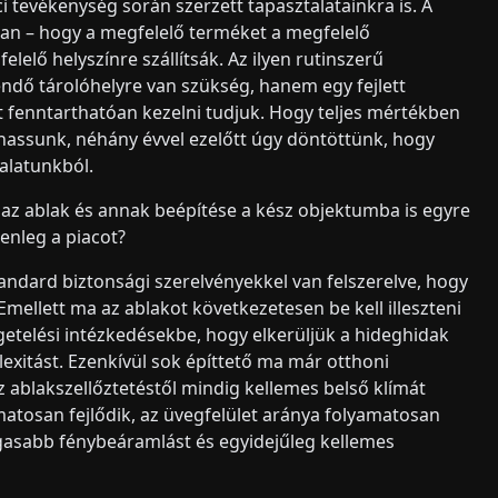
i tevékenység során szerzett tapasztalatainkra is. A
sban – hogy a megfelelő terméket a megfelelő
lelő helyszínre szállítsák. Az ilyen rutinszerű
ő tárolóhelyre van szükség, hanem egy fejlett
et fenntarthatóan kezelni tudjuk. Hogy teljes mértékben
thassunk, néhány évvel ezelőtt úgy döntöttünk, hogy
alatunkból.
az ablak és annak beépítése a kész objektumba is egyre
enleg a piacot?
tandard biztonsági szerelvényekkel van felszerelve, hogy
mellett ma az ablakot következetesen be kell illeszteni
getelési intézkedésekbe, hogy elkerüljük a hideghidak
lexitást. Ezenkívül sok építtető ma már otthoni
z ablakszellőztetéstől mindig kellemes belső klímát
amatosan fejlődik, az üvegfelület aránya folyamatosan
gasabb fénybeáramlást és egyidejűleg kellemes