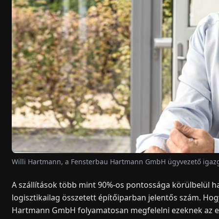
Willi Hartmann, a Fensterbau Hartmann GmbH ügyvezető igaz
A szállítások több mint 90%-os pontossága körülbelül hat
logisztikailag összetett építőiparban jelentős szám. 
Hartmann GmbH folyamatosan megfelelni ezeknek az elv