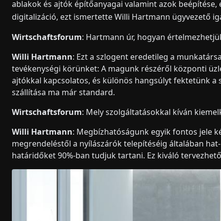
ablakok és ajtók építőanyagai valamint azok beépítése, 
digitalizáció, ezt ismertette Willi Hartmann ügyvezető 
Wirtschaftsforum
: Hartmann úr, hogyan értelmezhetjük
Willi Hartmann
: Ezt a szlogent eredetileg a munkatársa
tevékenységi körünket: A magunk részéről központi üzl
ajtókkal kapcsolatos, és különös hangsúlyt fektetünk 
szállítása ma már standard.
Wirtschaftsforum
: Mely szolgáltatásokkal kíván kiemel
Willi Hartmann
: Megbízhatóságunk egyik fontos jele két
megrendeléstől a nyílászárók telepítéséig általában hat- 
határidőket 90%-ban tudjuk tartani. Ez kiváló tervezhet