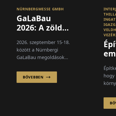
NÜRNBERGMESSE GMBH
INTER
THILL
GaLaBau
INGAT
IGAZG
2026: A zöld
VELDH
szektor
VEZÉR
Épí
2026. szeptember 15-18.
klímaalkalmassá
között a Nürnbergi
em
válik
GaLaBau megoldásokat
mutat be a
Építke
klímalkalmazkodásra és
hogy 
BŐVEBBEN
a szakképzett munkaerő
körny
hiányára. Újdonság: egy
ember
külön jövőbeli tér a
dolgo
digitalizáció és
BŐ
kapcs
mesterséges
egymá