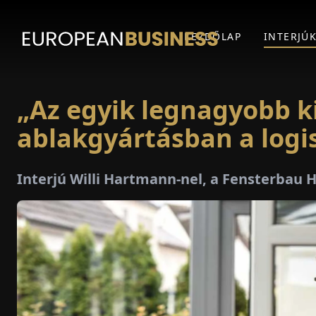
KEZDŐLAP
INTERJÚ
„Az egyik legnagyobb k
ablakgyártásban a logis
Interjú Willi Hartmann-nel, a Fensterba