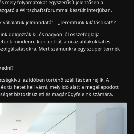
és mely folyamatokat egyszerűsít jelentősen a
igazgató a Wirtschaftsforummal készült interjúban.
 vállalatuk jelmondatát – „Teremtünk kilátásokat!“?
ink dolgozták ki, és nagyon jól összefoglalja
etünk mindenre koncentrál, ami az ablakokkal és
a szolgáltatásokra. Mert számunkra egy szuper termék
kedni?
ségkívül az időben történő szállításban rejlik. A
és tíz hetet kell várni, mely idő alatt a megállapodott
őséget biztosít üzleti és magánügyfeleink számára.