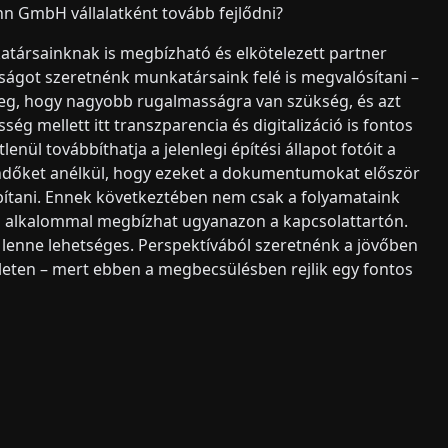
n GmbH vállalatként tovább fejlődni?
társainknak is megbízható és elkötelezett partner
sságot szeretnénk munkatársaink felé is megvalósítani –
eg, hogy nagyobb rugalmasságra van szükség, és azt
ség mellett itt transzparencia és digitalizáció is fontos
enül továbbíthatja a jelenlegi építési állapot fotóit a
ndőket anélkül, hogy ezeket a dokumentumokat először
ábbítani. Ennek következtében nem csak a folyamataink
n alkalommal megbízhat ugyanazon a kapcsolattartón.
lenne lehetséges. Perspektívából szeretnénk a jövőben
leten – mert ebben a megbecsülésben rejlik egy fontos