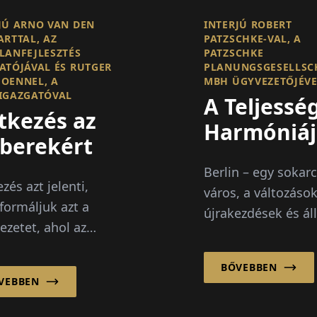
JÚ ARNO VAN DEN
INTERJÚ ROBERT
ARTTAL, AZ
PATZSCHKE-VAL, A
LANFEJLESZTÉS
PATZSCHKE
ATÓJÁVAL ÉS RUTGER
PLANUNGSGESELLSC
OENNEL, A
MBH ÜGYVEZETŐJÉV
IGAZGATÓVAL
A Teljessé
tkezés az
Harmóniáj
berekért
Berlin – egy sokar
zés azt jelenti,
város, a változások
formáljuk azt a
újrakezdések és ál
ezetet, ahol az
átalakulások város
ek élnek,
Patzschke
znak és
BŐVEBBEN
Planungsgesellsch
VEBBEN
olatban állnak
mbH klasszikus-
ssal. Ezért a
tradicionális építés