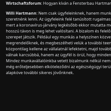
Wirtschaftsforum
: Hogyan kíván a Fensterbau Hartman
Willi Hartmann
: Nem csak ügyfeleinknek, hanem munka
szeretnénk lenni. Az ügyfeleink felé tanúsított rugalma
mert a koronavírus-járvány legkésőbb ekkor mutatta m
hosszú távon is meg lehet valósítani. A bizalom és felelős
szerepet játszik. Például egy munkás a helyszínen közvetl
megrendelőknek, és megbeszélheti velük a további tee
központilag kellene az vállalatnál lefektetni, majd tov
válnak karcsúbbá, hanem az ügyfél is örül, hogy minde
Mindez munkavállalóinkba vetett bizalmunk nélkül nem 
még erőteljesebben elköteleződni az egészségügyi terü
alapköve további sikeres jövőnknek.