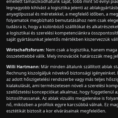
emellett támaszkodhatunk saját, több mint 50 évnyi piac
legnagyobb kihívást a logisztika jelenti az ablakgyártá
anyagtípussal és méretekkel, a megfelelő időben, a megfe
folyamatok megbízható bemutatásához nem csak elegend
tudásra is, hogy a különböző szállítókat és alkatrészek
a logisztikai és szerelési kompetenciánkra összpontosí
saját gyártásunkat jelentős mértékben kiszervezzük váll
Wirtschaftsforum
: Nem csak a logisztika, hanem maga 
összetettebbé válik. Mely innovációk határozzák meg jel
Willi Hartmann
: Már minden általunk szállított ablak s
Rechnung kiszolgáljuk növekvő biztonsági igényeinket. E
az adott hőszigetelési rendszerbe vagy más teljes hőszi
kialakulását, ami természetesen növeli a szerelési komp
szellőztetési koncepciókat alkalmaz, hogy függetlenül a
biztosíthassanak. Az ablak vizuális megjelenése is foly
nő, miközben a profilok egyre karcsúbbá válnak. Ez ma
esztétikát biztosít a kor elvárásainak megfelelően.