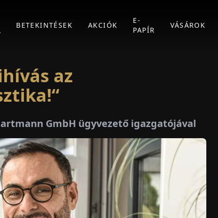
E-
K
BETEKINTÉSEK
AKCIÓK
VÁSÁROK
PAPÍR
ihívás az
ztika!“
u Hartmann GmbH ügyvezető igazgatójával