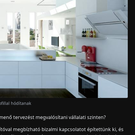
fillal hódítanak
enő tervezést megvalósítani vállalati szinten?
ítóval megbízható bizalmi kapcsolatot építettünk ki, és