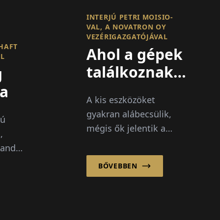
INTERJÚ PETRI MOISIO-
VAL, A NOVATRON OY
VEZÉRIGAZGATÓJÁVAL
HAFT
Ahol a gépek
EL
találkoznak
g
az
a
A kis eszközöket
intelligenciával
gyakran alábecsülik,
cú
mégis ők jelentik a
,
legnagyobb
landó
különbséget.
a. A
BŐVEBBEN
aft
zeti