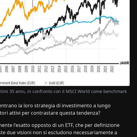
ultimi 35 anni, in confronto con il MSCI World come benchmark
ncentrano la loro strategia di investimento a lungo
stori attivi per contrastare questa tendenza?
mente l'esatto opposto di un ETF, che per definizione
queste due visioni non si escludono necessariamente a