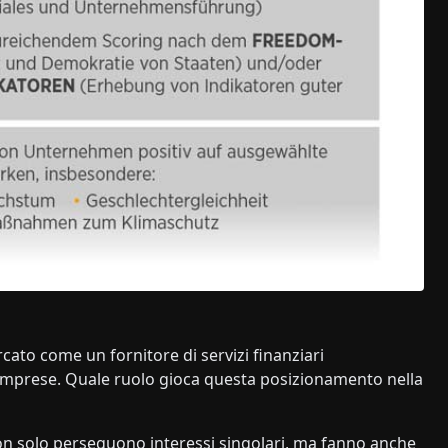
rcato come un fornitore di servizi finanziari
imprese. Quale ruolo gioca questa posizionamento nella
on solo perseguono interessi singolari, ma fanno anche