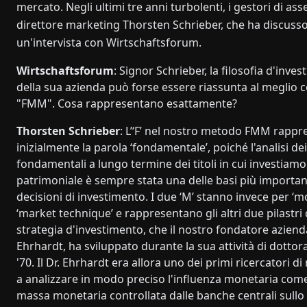
mercato. Negli ultimi tre anni turbolenti, i gestori di ass
direttore marketing Thorsten Schrieber, che ha discusso 
un'intervista con Wirtschaftsforum.
Wirtschaftsforum
: Signor Schrieber, la filosofia d'inve
della sua azienda può forse essere riassunta al meglio co
"FMM". Cosa rappresentano esattamente?
Thorsten Schrieber
: L’‘F’ nel nostro metodo FMM rappr
inizialmente la parola ‘fondamentale’, poiché l'analisi dei
fondamentali a lungo termine dei titoli in cui investia
patrimoniale è sempre stata una delle basi più important
decisioni di investimento. I due ‘M’ stanno invece per ‘m
‘market technique’ e rappresentano gli altri due pilastri 
strategia d'investimento, che il nostro fondatore aziendal
Ehrhardt, ha sviluppato durante la sua attività di dottor
'70. Il Dr. Ehrhardt era allora uno dei primi ricercatori di
a analizzare in modo preciso l'influenza monetaria come 
massa monetaria controllata dalle banche centrali sullo