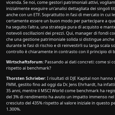
vicenda. Se noi, come gestori patrimoniali attivi, vogl
inizialmente eseguire un'analisi dettagliata dei singoli
anche con un ETF. Soprattutto in fasi di mercato in cui l
certamente essere un buon modo per partecipare a questo 
ha seguito l'altra, una strategia pura di acquisto e ma
notevoli oscillazioni dei prezzi. Qui, manager di fondi
che una gestione patrimoniale solida si distingue anche pe
durante le fasi di rischio e di reinvestirli su larga scal
controllo è chiaramente in contrasto con il principio di b
Wirtschaftsforum
: Passando ai dati concreti: come si c
rispetto ai benchmark?
Thorsten Schrieber
: I risultati di DJE Kapital non hanno
FMM, gestito fino ad oggi da Dr. Jens Ehrhardt, ha infatt
35 anni, mentre il MSCI World come benchmark ha regist
del 3% di rendimento ha avuto un impatto immenso nel 
cresciuto del 435% rispetto al valore iniziale in questo 
1.300%.