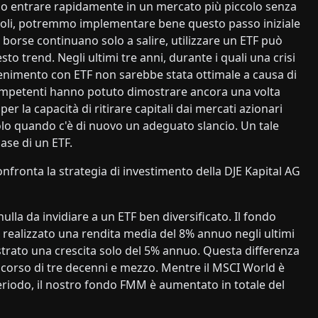
iamo entrare rapidamente in un mercato più piccolo senza
 titoli, potremmo implementare bene questo passo iniziale
e borse continuano solo a salire, utilizzare un ETF può
trend. Negli ultimi tre anni, durante i quali una crisi
ntenimento con ETF non sarebbe stata ottimale a causa di
 competenti hanno potuto dimostrare ancora una volta
r la capacità di ritirare capitali dai mercati azionari
a solo quando c'è di nuovo un adeguato slancio. Un tale
ase di un ETF.
onfronta la strategia di investimento della DJE Kapital AG
 nulla da invidiare a un ETF ben diversificato. Il fondo
i realizzato una rendita media del 8% annuo negli ultimi
rato una crescita solo del 5% annuo. Questa differenza
corso di tre decenni e mezzo. Mentre il MSCI World è
periodo, il nostro fondo FMM è aumentato in totale del