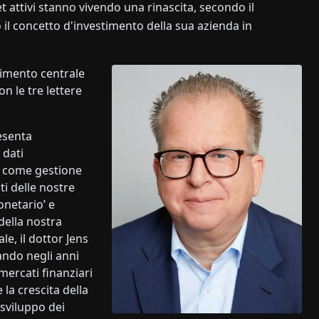
et attivi stanno vivendo una rinascita, secondo il
il concetto d'investimento della sua azienda in
stimento centrale
n le tre lettere
esenta
 dati
mo come gestione
i delle nostre
onetario’ e
della nostra
e, il dottor Jens
ando negli anni
 mercati finanziari
la crescita della
 sviluppo dei