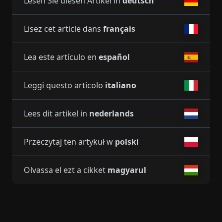
Lesen Sie diesen Artikel in
deutsch
Lisez cet article dans
français
Lea este artículo en
español
Leggi questo articolo
italiano
Lees dit artikel in
nederlands
Przeczytaj ten artykuł w
polski
Olvassa el ezt a cikket
magyarul