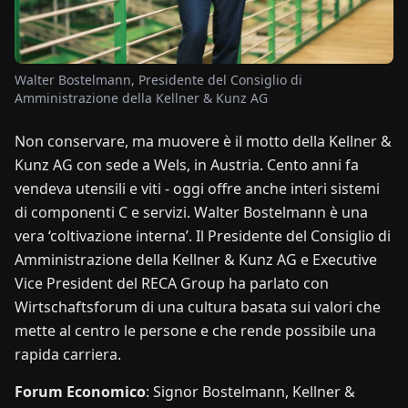
NOTIZIE
Walter Bostelmann, Presidente del Consiglio di
Amministrazione della Kellner & Kunz AG
CHI
SIAMO
Non conservare, ma muovere è il motto della Kellner &
Kunz AG con sede a Wels, in Austria. Cento anni fa
EN
DE
FR
ES
IT
NL
PL
HU
vendeva utensili e viti - oggi offre anche interi sistemi
di componenti C e servizi. Walter Bostelmann è una
vera ‘coltivazione interna’. Il Presidente del Consiglio di
CONTATTACI
Amministrazione della Kellner & Kunz AG e Executive
Vice President del RECA Group ha parlato con
Wirtschaftsforum di una cultura basata sui valori che
mette al centro le persone e che rende possibile una
rapida carriera.
Forum Economico
: Signor Bostelmann, Kellner &