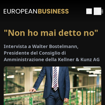
"Non ho mai detto no"
HOME
Intervista a Walter Bostelmann,
TERVISTE
Presidente del Consiglio di
Amministrazione della Kellner & Kunz AG
FONDIMENTI
PECIALI
E-
PAPER
FIERE