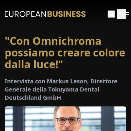
"Con Omnichroma
HOME
possiamo creare colore
TERVISTE
dalla luce!"
FONDIMENTI
Intervista con Markus Leson, Direttore
Generale della Tokuyama Dental
PECIALI
Deutschland GmbH
E-
PAPER
FIERE