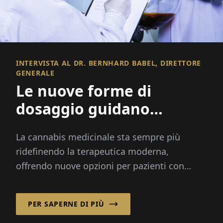
INTERVISTA AL DR. BERNHARD BABEL, DIRETTORE
GENERALE
Le nuove forme di
dosaggio guidano
l'innovazione nella
La cannabis medicinale sta sempre più
cannabis medicinale
ridefinendo la terapeutica moderna,
offrendo nuove opzioni per pazienti con
dolore cronico, cancro e altre condizioni
gravi...
PER SAPERNE DI PIÙ