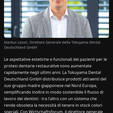
NOTIZIE
CHI
SIAMO
Markus Leson, Direttore Generale della Tokuyama Dental
Deutschland GmbH
EN
DE
FR
ES
IT
NL
PL
HU
Le aspettative estetiche e funzionali dei pazienti per le
protesi dentarie restaurative sono aumentate
CONTATTACI
rapidamente negli ultimi anni. La Tokuyama Dental
Deutschland GmbH distribuisce prodotti attraenti del
suo gruppo madre giapponese nel Nord Europa,
semplificando inoltre in modo sostenibile il flusso di
lavoro dei dentisti - tra l'altro con un sistema che
rende obsoleta la necessità di tenere in stock colori
speciali. Con Wirtschaftsforum, il direttore generale