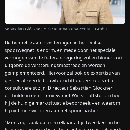
NIEUWS
Sebastian Glöckner, directeur van eba-consult GmbH
OVER
ONS
De behoefte aan investeringen in het Duitse
spoorwegnet is enorm, en mede door het speciale
EN
DE
FR
ES
IT
NL
PL
HU
vermogen van de federale regering zullen binnenkort
uitgebreide versterkingsmaatregelen worden
geïmplementeerd. Hiervoor zal ook de expertise van
NEEM
gespecialiseerde bouwtoezichthouders zoals eba-
CONTACT
OP
consult vereist zijn. Directeur Sebastian Glöckner
onthulde in een interview met Wirtschaftsforum hoe
hij de huidige marktsituatie beoordeelt – en waarom
hij niet mee wil doen aan het spoor-bashen.
"Men zegt vaak dat men elkaar altijd twee keer in het
leven ziet - in onze branche is het waarschijnlijk eerder