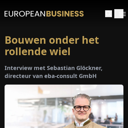
Bouwen onder het
RTPAGINA
rollende wiel
TERVIEWS
Interview met Sebastian Glöckner,
ZICHTEN
directeur van eba-consult GmbH
PECIALS
E-
PAPIER
EURZEN