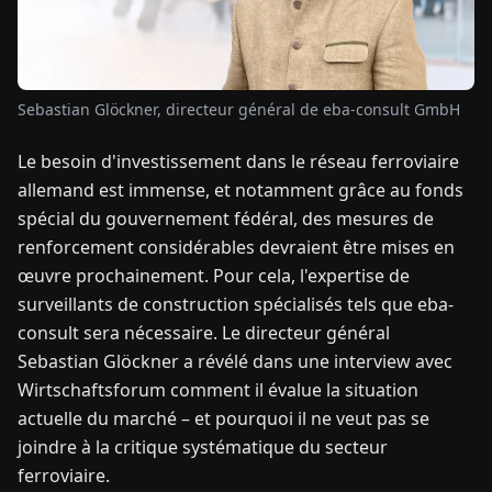
TUALITÉS
Sebastian Glöckner, directeur général de eba-consult GmbH
À
PROPOS
Le besoin d'investissement dans le réseau ferroviaire
allemand est immense, et notamment grâce au fonds
EN
DE
FR
ES
IT
NL
PL
HU
spécial du gouvernement fédéral, des mesures de
renforcement considérables devraient être mises en
œuvre prochainement. Pour cela, l'expertise de
CONTACTEZ-
surveillants de construction spécialisés tels que eba-
NOUS
consult sera nécessaire. Le directeur général
Sebastian Glöckner a révélé dans une interview avec
Wirtschaftsforum comment il évalue la situation
actuelle du marché – et pourquoi il ne veut pas se
joindre à la critique systématique du secteur
ferroviaire.