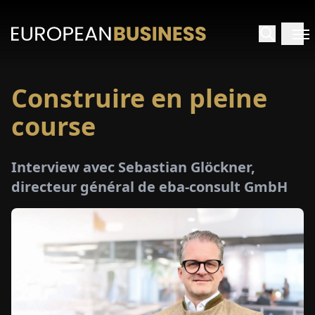
Construire en pleine
ACCUEIL
course
TRETIENS
Interview avec Sebastian Glöckner,
PERÇUS
directeur général de eba-consult GmbH
PÉCIAUX
E-
PAPIER
SALONS