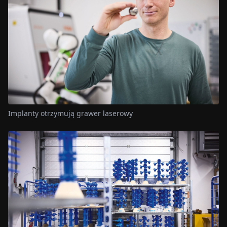
Implanty otrzymują grawer laserowy