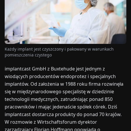
TARGI
UALNOŚCI
O
NAS
Każdy implant jest czyszczony i pakowany w warunkach
pomieszczenia czystego
EN
DE
FR
ES
IT
NL
PL
HU
implantcast GmbH z Buxtehude jest jednym z
wiodących producentów endoprotez i specjalnych
SKONTAKTUJ
implantów. Od założenia w 1988 roku firma rozwinęła
SIĘ
się w międzynarodowego specjalistę w dziedzinie
Z
technologii medycznych, zatrudniając ponad 850
NAMI
pracowników i mając jedenaście spółek córek. Dziś
implantcast dostarcza produkty do ponad 70 krajów.
W rozmowie z Wirtschaftsforum dyrektor
zarządzający Florian Hoffmann opowiada o