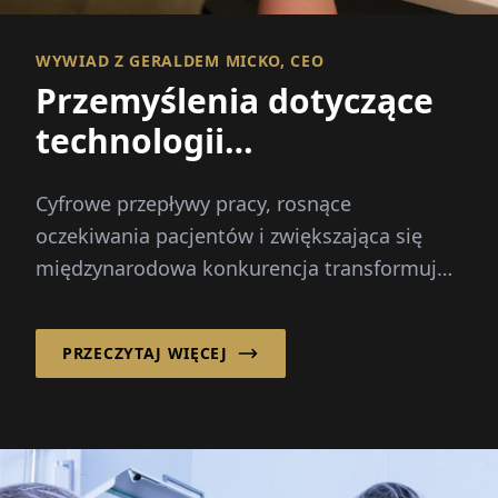
WYWIAD Z GERALDEM MICKO, CEO
Przemyślenia dotyczące
technologii
dentystycznych poprzez
Cyfrowe przepływy pracy, rosnące
zintegrowane innowacje
oczekiwania pacjentów i zwiększająca się
międzynarodowa konkurencja transformują
branżę dentystyczną szybciej niż
kiedykolwiek wcześniej...
PRZECZYTAJ WIĘCEJ