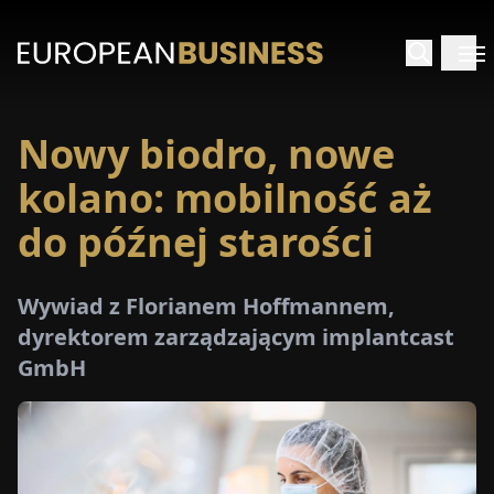
Nowy biodro, nowe
STRONA
GŁÓWNA
kolano: mobilność aż
do późnej starości
YWIADY
TRZEŻENIA
Wywiad z Florianem Hoffmannem,
dyrektorem zarządzającym implantcast
GmbH
ROMOCJE
E-
PAPER