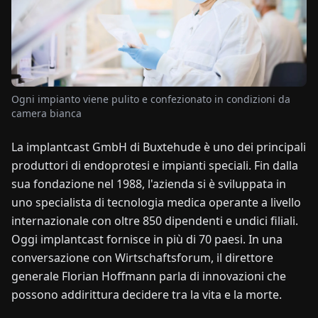
NOTIZIE
CHI
SIAMO
Ogni impianto viene pulito e confezionato in condizioni da
camera bianca
EN
DE
FR
ES
IT
NL
PL
HU
La implantcast GmbH di Buxtehude è uno dei principali
produttori di endoprotesi e impianti speciali. Fin dalla
sua fondazione nel 1988, l'azienda si è sviluppata in
CONTATTACI
uno specialista di tecnologia medica operante a livello
internazionale con oltre 850 dipendenti e undici filiali.
Oggi implantcast fornisce in più di 70 paesi. In una
conversazione con Wirtschaftsforum, il direttore
generale Florian Hoffmann parla di innovazioni che
possono addirittura decidere tra la vita e la morte.