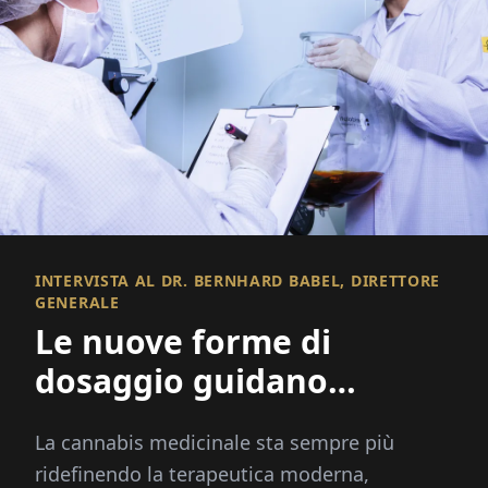
INTERVISTA AL DR. BERNHARD BABEL, DIRETTORE
GENERALE
Le nuove forme di
dosaggio guidano
l'innovazione nella
La cannabis medicinale sta sempre più
cannabis medicinale
ridefinendo la terapeutica moderna,