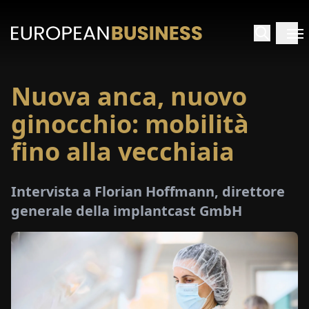
Nuova anca, nuovo
HOME
ginocchio: mobilità
TERVISTE
fino alla vecchiaia
FONDIMENTI
Intervista a Florian Hoffmann, direttore
generale della implantcast GmbH
PECIALI
E-
PAPER
FIERE