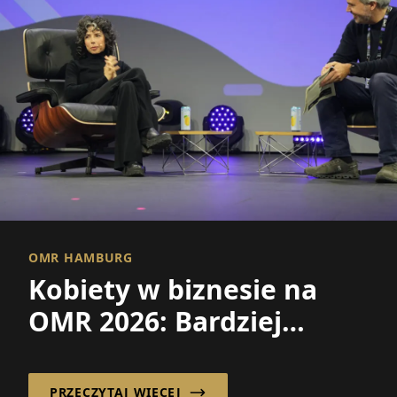
OMR HAMBURG
Kobiety w biznesie na
OMR 2026: Bardziej
widoczne niż
kiedykolwiek – lecz wciąż
PRZECZYTAJ WIĘCEJ