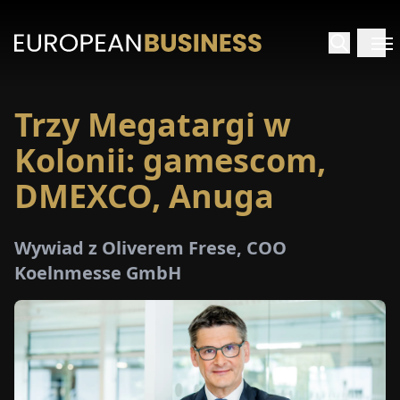
Trzy Megatargi w
STRONA
GŁÓWNA
Kolonii: gamescom,
DMEXCO, Anuga
YWIADY
TRZEŻENIA
Wywiad z Oliverem Frese, COO
Koelnmesse GmbH
ROMOCJE
E-
PAPER