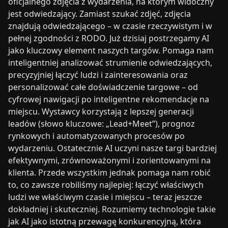
oficjalnego zdjęcia z wydarzenia, na którym widoczny
jest odwiedzający. Zamiast szukać zdjęć, zdjęcia
znajdują odwiedzającego – w czasie rzeczywistym i w
pełnej zgodności z RODO. Już dzisiaj postrzegamy AI
jako kluczowy element naszych targów. Pomaga nam
inteligentniej analizować strumienie odwiedzających,
precyzyjniej łączyć ludzi i zainteresowania oraz
personalizować całe doświadczenie targowe – od
cyfrowej nawigacji po inteligentne rekomendacje na
miejscu. Wystawcy korzystają z lepszej generacji
leadów (słowo kluczowe: „Lead+Meet”), prognoz
rynkowych i automatyzowanych procesów po
wydarzeniu. Ostatecznie AI uczyni nasze targi bardziej
efektywnymi, zrównoważonymi i zorientowanymi na
klienta. Przede wszystkim jednak pomaga nam robić
to, co zawsze robiliśmy najlepiej: łączyć właściwych
ludzi we właściwym czasie i miejscu – teraz jeszcze
dokładniej i skuteczniej. Rozumiemy technologie takie
jak AI jako istotną przewagę konkurencyjną, która