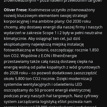
zrównoważonymi – poza hasłem przewodnim targów?
Oliver Frese:
Koelnmesse uczyniło zrównoważony
rozwój kluczowym elementem swojej strategii
korporacyjnej i ma ambitne plany: Od 2030 roku
chcemy, aby dostawy energii dla naszej firmy i naszych
wydarzeń w zakresie Scope 1 i 2 były w pełni neutralne
klimatycznie. Aby osiągnąć ten cel, już dziś
eksploatujemy największą miejską instalację
fotowoltaiczną w Kolonii, oszczędzając rocznie 1.850
ton CO2. Wspólnie z E.ON i RheinEnergie
przestawiamy także całą naszą dostawę ciepła na
energię wolną od paliw kopalnych z wód gruntowych
do 2028 roku – co pozwoli dodatkowo zaoszczędzić
około 5.800 ton CO2 rocznie. Dzięki modernizacji
systemów wentylacyjnych i oświetleniu LED
oszczędzamy do 50 procent energii elektrycznej
podczas pracy naszych hal targowych. Nasz cyfrowy
system zarządzania logistyką eSlot pozwala nam