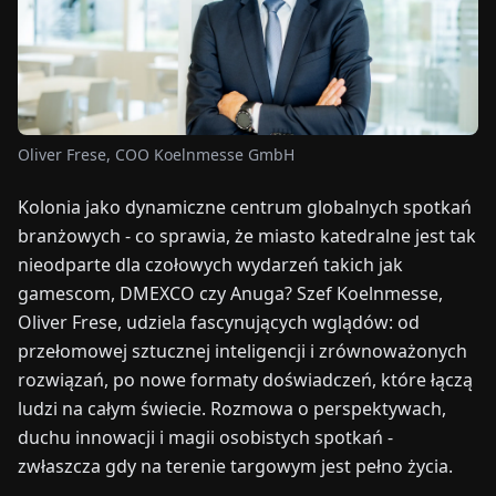
TARGI
UALNOŚCI
O
Oliver Frese, COO Koelnmesse GmbH
NAS
Kolonia jako dynamiczne centrum globalnych spotkań
branżowych - co sprawia, że miasto katedralne jest tak
EN
DE
FR
ES
IT
NL
PL
HU
nieodparte dla czołowych wydarzeń takich jak
gamescom, DMEXCO czy Anuga? Szef Koelnmesse,
SKONTAKTUJ
Oliver Frese, udziela fascynujących wglądów: od
SIĘ
przełomowej sztucznej inteligencji i zrównoważonych
Z
NAMI
rozwiązań, po nowe formaty doświadczeń, które łączą
ludzi na całym świecie. Rozmowa o perspektywach,
duchu innowacji i magii osobistych spotkań -
zwłaszcza gdy na terenie targowym jest pełno życia.