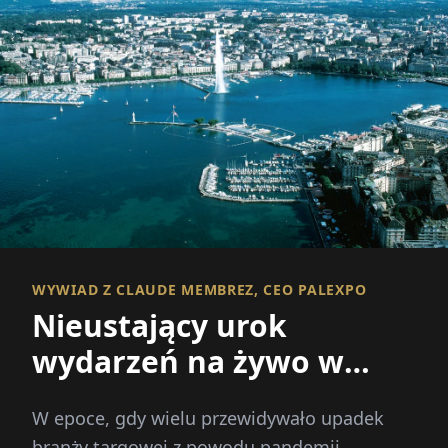
WYWIAD Z CLAUDE MEMBREZ, CEO PALEXPO
Nieustający urok
wydarzeń na żywo w
erze cyfrowej
W epoce, gdy wielu przewidywało upadek
branży targowej z powodu pandemii,