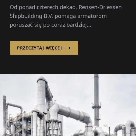
Od ponad czterech dekad, Rensen-Driessen
Shipbuilding B.V. pomaga armatorom
poruszać się po coraz bardziej
skomplikowanym rynku morskim, łącząc
spersonalizowane projektowanie statków z
PRZECZYTAJ WIĘCEJ
elastycznym, międzynarodowym modelem
pozyskiwania.