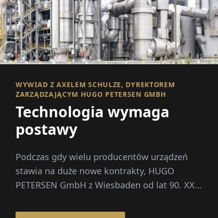
WYWIAD Z AXELEM SCHULZE, DYREKTOREM
ZARZĄDZAJĄCYM HUGO PETERSEN GMBH
Technologia wymaga
postawy
Podczas gdy wielu producentów urządzeń
stawia na duże nowe kontrakty, HUGO
PETERSEN GmbH z Wiesbaden od lat 90. XX
wieku świadomie skupia się na opty...