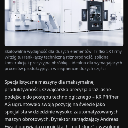
TARGI
UALNOŚCI
O
NAS
Skalowalna wydajność dla dużych elementów: Triflex 5X firmy
Witzig & Frank łączy techniczną różnorodność, solidną
EN
DE
FR
ES
IT
NL
PL
HU
konstrukcję i precyzyjną obróbkę – idealna dla wymagających
procesów produkcyjnych w segmencie dużych części
SKONTAKTUJ
Specjalistyczne maszyny dla maksymalnej
SIĘ
produktywności, szwajcarska precyzja oraz jasne
Z
podejście do postępu technologicznego – KR Pfiffner
NAMI
AG ugruntowało swoją pozycję na świecie jako
specjalista w dziedzinie wysoko zautomatyzowanych
maszyn obrotowych. Dyrektor zarządzający Andreas
Ewald opowiada o projektach „pod klucz” z wysokimi