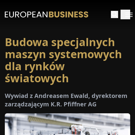
Budowa specjalnych
STRONA
GŁÓWNA
maszyn systemowych
dla rynków
YWIADY
światowych
TRZEŻENIA
Wywiad z Andreasem Ewald, dyrektorem
ROMOCJE
zarządzającym K.R. Pfiffner AG
E-
PAPER