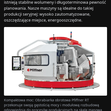
istnieją stabilne wolumeny i długoterminowa pewność
planowania. Nasze maszyny są idealne do takiej
produkcji seryjnej: wysoko zautomatyzowane,
oszczędzające miejsce, energooszczędne.
Kompaktowa moc: Obrabiarka obrotowa Pfiffner RT
przekonuje swoją gęstością mocy i modułową rozbudową
odpowiednią do procesów produkcyjnych na skalę masową