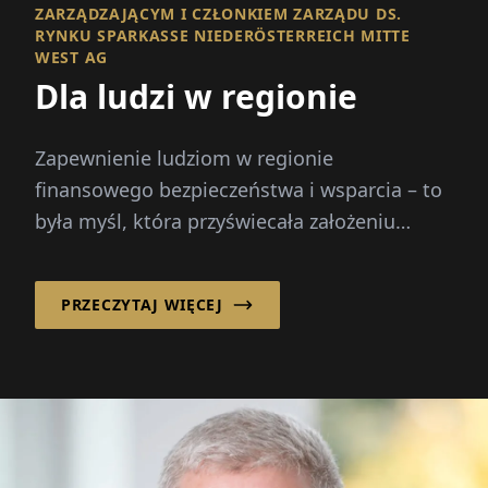
ZARZĄDZAJĄCYM I CZŁONKIEM ZARZĄDU DS.
RYNKU SPARKASSE NIEDERÖSTERREICH MITTE
WEST AG
Dla ludzi w regionie
Zapewnienie ludziom w regionie
finansowego bezpieczeństwa i wsparcia – to
była myśl, która przyświecała założeniu
Sparkasse...
PRZECZYTAJ WIĘCEJ