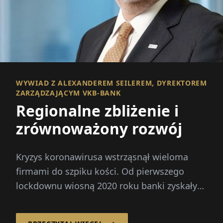
WYWIAD Z ALEXANDEREM SEILEREM, DYREKTOREM
ZARZĄDZAJĄCYM VKB-BANK
Regionalne zbliżenie i
zrównoważony rozwój
Kryzys koronawirusa wstrząsnął wieloma
firmami do szpiku kości. Od pierwszego
lockdownu wiosną 2020 roku banki zyskały
na znaczeniu w kontekście kryzysu ...