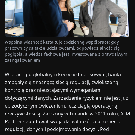
TARGI
UALNOŚCI
O
Wspólna własność kształtuje codzienną współpracę: gdy
NAS
pracownicy są także udziałowcami, odpowiedzialność się
pogłębia, a wiedza fachowa jest inwestowana z prawdziwym
zaangażowaniem
EN
DE
FR
ES
IT
NL
PL
HU
W latach po globalnym kryzysie finansowym, banki
zmagały się z rosnącą siecią regulacji, zwiększoną
SKONTAKTUJ
kontrolą oraz nieustającymi wymaganiami
SIĘ
Z
dotyczącymi danych. Zarządzanie ryzykiem nie jest już
NAMI
epizodycznym ćwiczeniem, lecz ciągłą operacyjną
rzeczywistością. Założony w Finlandii w 2011 roku, ALM
Partners zbudował swoją działalność na przecięciu
regulacji, danych i podejmowania decyzji. Pod