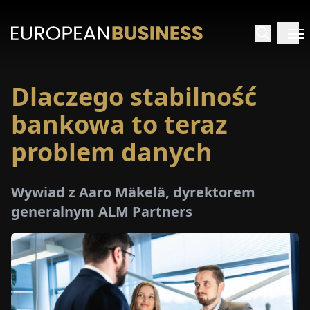
Dlaczego stabilność
STRONA
GŁÓWNA
bankowa to teraz
problem danych
YWIADY
TRZEŻENIA
Wywiad z Aaro Mäkelä, dyrektorem
generalnym ALM Partners
ROMOCJE
E-
PAPER