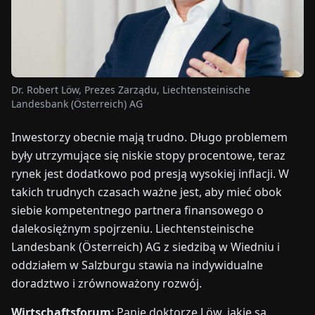
TARGI
UALNOŚCI
Dr. Robert Löw, Prezes Zarządu, Liechtensteinische
O
Landesbank (Österreich) AG
NAS
Inwestorzy obecnie mają trudno. Długo problemem
EN
DE
FR
ES
IT
NL
PL
HU
były utrzymujące się niskie stopy procentowe, teraz
rynek jest dodatkowo pod presją wysokiej inflacji. W
takich trudnych czasach ważne jest, aby mieć obok
SKONTAKTUJ
siebie kompetentnego partnera finansowego o
SIĘ
Z
dalekosiężnym spojrzeniu. Liechtensteinische
NAMI
Landesbank (Österreich) AG z siedzibą w Wiedniu i
oddziałem w Salzburgu stawia na indywidualne
doradztwo i zrównoważony rozwój.
Wirtschaftsforum
: Panie doktorze Löw, jakie są