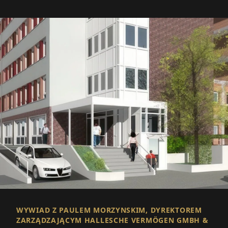
WYWIAD Z PAULEM MORZYNSKIM, DYREKTOREM
ZARZĄDZAJĄCYM HALLESCHE VERMÖGEN GMBH &