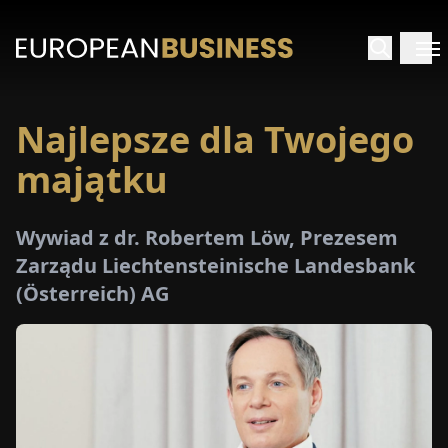
Najlepsze dla Twojego
STRONA
GŁÓWNA
majątku
YWIADY
Wywiad z dr. Robertem Löw, Prezesem
Zarządu Liechtensteinische Landesbank
TRZEŻENIA
(Österreich) AG
ROMOCJE
E-
PAPER