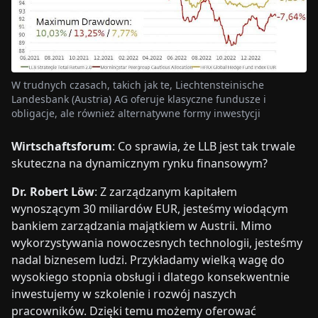
W trudnych czasach, takich jak te, Liechtensteinische
Landesbank (Austria) AG oferuje klasyczne fundusze i
obligacje, ale również alternatywne formy inwestycji
Wirtschaftsforum
: Co sprawia, że LLB jest tak trwale
skuteczna na dynamicznym rynku finansowym?
Dr. Robert Löw
: Z zarządzanym kapitałem
wynoszącym 30 miliardów EUR, jesteśmy wiodącym
bankiem zarządzania majątkiem w Austrii. Mimo
wykorzystywania nowoczesnych technologii, jesteśmy
nadal biznesem ludzi. Przykładamy wielką wagę do
wysokiego stopnia obsługi i dlatego konsekwentnie
inwestujemy w szkolenie i rozwój naszych
pracowników. Dzięki temu możemy oferować