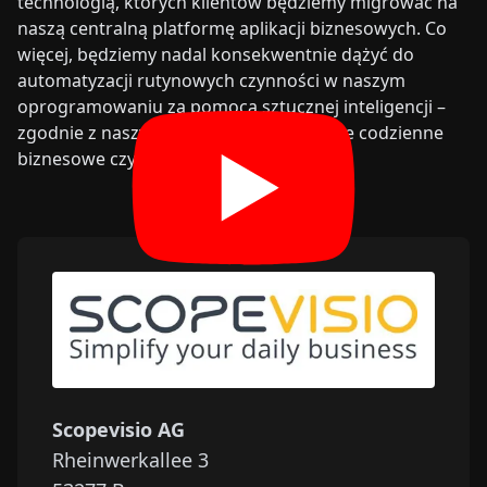
technologią, których klientów będziemy migrować na
naszą centralną platformę aplikacji biznesowych. Co
więcej, będziemy nadal konsekwentnie dążyć do
automatyzacji rutynowych czynności w naszym
oprogramowaniu za pomocą sztucznej inteligencji –
zgodnie z naszym mottem ‘Uprość swoje codzienne
biznesowe czynności’.
Scopevisio AG
Rheinwerkallee 3