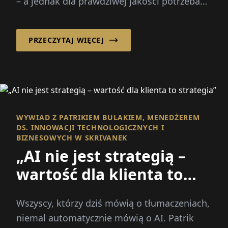
– a jednak dla prawdziwej jakości potrzeba
czegoś więcej niż tylko kodu. Potrzebni są
ludzie...
PRZECZYTAJ WIĘCEJ
WYWIAD Z PATRIKIEM BULAKIEM, MENEDŻEREM
DS. INNOWACJI TECHNOLOGICZNYCH I
BIZNESOWYCH W SKRIVANEK
„AI nie jest strategią –
wartość dla klienta to
strategia”
Wszyscy, którzy dziś mówią o tłumaczeniach,
niemal automatycznie mówią o AI. Patrik