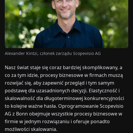
TARGI
UALNOŚCI
O
NAS
Alexander Kintzi, członek zarządu Scopevisio AG
EN
DE
FR
ES
IT
NL
PL
HU
Nasz świat staje się coraz bardziej skomplikowany, a
co za tym idzie, procesy biznesowe w firmach muszą
rozwijać się, aby zapewnić przegląd i tym samym
SKONTAKTUJ
SIĘ
podstawę dla uzasadnionych decyzji. Elastyczność i
Z
skalowalność dla długoterminowej konkurencyjności
NAMI
to kolejne ważne hasła. Oprogramowanie Scopevisio
AG z Bonn obejmuje wszystkie procesy biznesowe w
firmie w jednym rozwiązaniu i oferuje ponadto
możliwości skalowania.