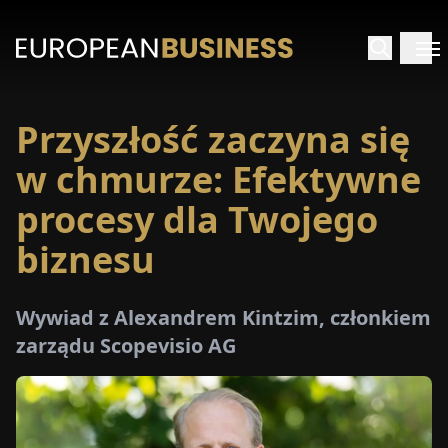
Przyszłość zaczyna się
STRONA
GŁÓWNA
w chmurze: Efektywne
procesy dla Twojego
YWIADY
biznesu
TRZEŻENIA
Wywiad z Alexandrem Kintzim, członkiem
ROMOCJE
zarządu Scopevisio AG
E-
PAPER