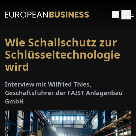
Wie Schallschutz zur
ARTSEITE
Schlüsseltechnologie
TERVIEWS
wird
MENWELTEN
Interview mit Wilfried Thies,
Geschäftsführer der FAIST Anlagenbau
PECIALS
GmbH
E-
PAPER
MESSEN