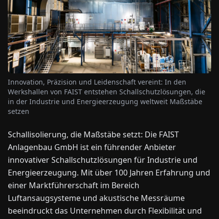
NEWS
ÜBER
UNS
Innovation, Präzision und Leidenschaft vereint: In den
Werkshallen von FAIST entstehen Schallschutzlösungen, die
EN
DE
FR
ES
IT
NL
PL
HU
in der Industrie und Energieerzeugung weltweit Maßstäbe
setzen
KONTAKT
Schallisolierung, die Maßstäbe setzt: Die FAIST
ZU
Anlagenbau GmbH ist ein führender Anbieter
UNS
innovativer Schallschutzlösungen für Industrie und
Energieerzeugung. Mit über 100 Jahren Erfahrung und
einer Marktführerschaft im Bereich
Luftansaugsysteme und akustische Messräume
beeindruckt das Unternehmen durch Flexibilität und