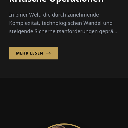
In einer Welt, die durch zunehmende
Komplexität, technologischen Wandel und
steigende Sicherheitsanforderungen geprägt
ist, stehen Unternehmen, die in
Hochrisikoumgebungen tätig sind, vor
MEHR LESEN
wachsenden Herausforderungen in Bezug
auf die Kompetenz der Belegschaft und die
betriebliche Bereitschaft.