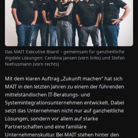
NEWS
ÜBER
UNS
Das MAIT Executive Board – gemeinsam für ganzheitliche
digitale Lösungen: Carolina Jansen (vorn links) und Stefan
EN
DE
FR
ES
IT
NL
PL
HU
Niehusmann (vorn rechts)
Mit dem klaren Auftrag „Zukunft machen“ hat sich
KONTAKT
MAIT in den letzten Jahren zu einem der führenden
ZU
UNS
mittelständischen IT-Beratungs- und
Systemintegrationsunternehmen entwickelt. Dabei
setzt das Unternehmen nicht nur auf ganzheitliche
Lösungen, sondern vor allem auf starke
Partnerschaften und eine familiäre
Unternehmenskultur. Bei MAIT stehen hinter den