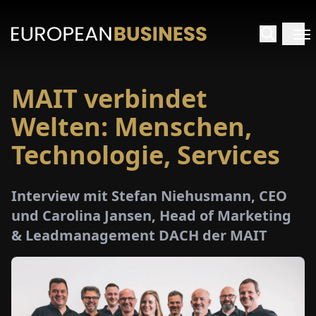
MAIT verbindet
ARTSEITE
Welten: Menschen,
TERVIEWS
Technologie, Services
MENWELTEN
Interview mit Stefan Niehusmann, CEO
und Carolina Jansen, Head of Marketing
PECIALS
& Leadmanagement DACH der MAIT
E-
PAPER
MESSEN