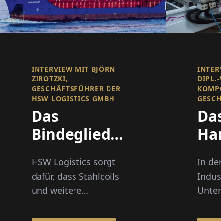
INTERVIEW MIT BJÖRN
INTER
ZIROTZKI,
DIPL.
GESCHÄFTSFÜHRER DER
KOMP
HSW LOGISTICS GMBH
GESC
Das
Da
Bindeglied
Ha
zwischen
sc
HSW Logistics sorgt
In de
Binnen- und
La
dafür, dass Stahlcoils
Indus
Seeschifffahrt
erl
und weitere
Unte
Industrieprodukte von
zune
Unternehmen an Rhein
intel