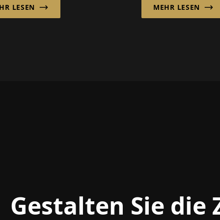
HR LESEN
MEHR LESEN
habungs- und
Frischesektor, wo
lösungen, um
Geschwindigkeit,
ienz, Ergonomie
Transparenz und
Zuverlässigkeit
entscheidend sind.
Gestalten Sie die