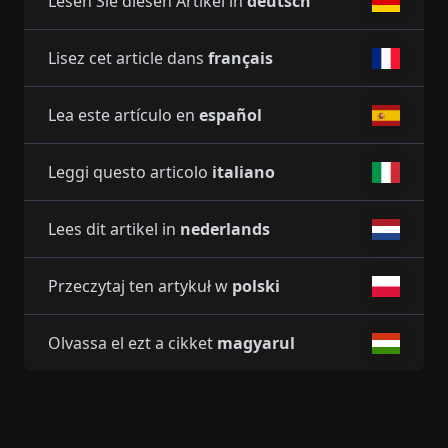
Lesen Sie diesen Artikel in
deutsch
Lisez cet article dans
français
Lea este artículo en
español
Leggi questo articolo
italiano
Lees dit artikel in
nederlands
Przeczytaj ten artykuł w
polski
Olvassa el ezt a cikket
magyarul