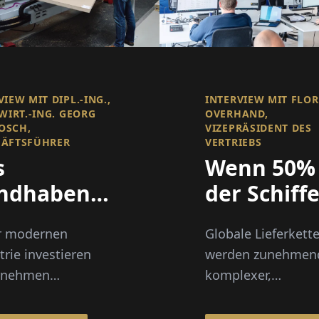
VIEW MIT DIPL.-ING.,
INTERVIEW MIT FLO
-WIRT.-ING. GEORG
OVERHAND,
OSCH,
VIZEPRÄSIDENT DES
HÄFTSFÜHRER
VERTRIEBS
s
Wenn 50%
ndhaben
der Schiff
hwerer
verspätet
r modernen
Globale Lieferkett
sten
sind, wird
trie investieren
werden zunehmen
eichtern
Sichtbarke
rnehmen
komplexer,
alles
hmend in
insbesondere im
ligente
Lebensmittel- und