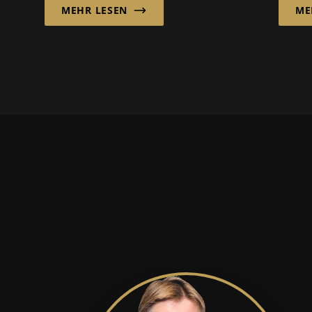
MEHR LESEN
ME
und Ruhr verlässlich
Hand
ihre Bestimmungsorte
Hebe
in Norwegen u...
Effiz
und...