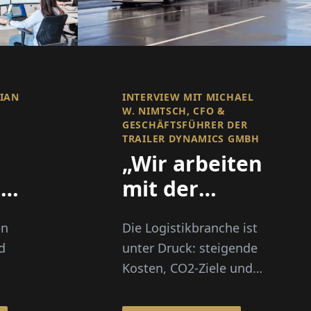
RIAN
INTERVIEW MIT MICHAEL
W. NIMTSCH, CFO &
GESCHÄFTSFÜHRER DER
TRAILER DYNAMICS GMBH
„Wir arbeiten
e
mit der
Geschwindigkeit
en
Die Logistikbranche ist
der
d
unter Druck: steigende
it
Innovation –
Kosten, CO2-Ziele und
Bürokratie
ein zunehmender
Mangel an Fahrern.