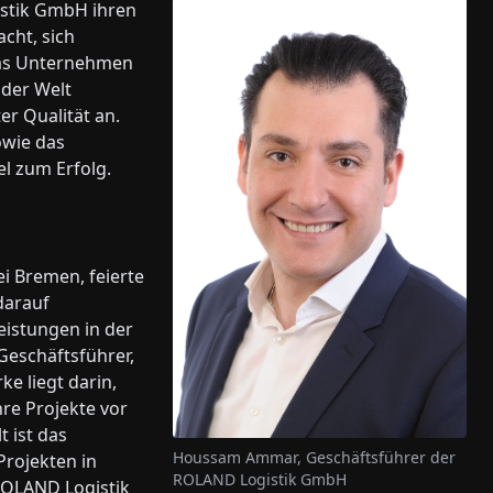
istik GmbH ihren
acht, sich
Das Unternehmen
 der Welt
er Qualität an.
owie das
el zum Erfolg.
i Bremen, feierte
darauf
leistungen in der
Geschäftsführer,
e liegt darin,
re Projekte vor
 ist das
Houssam Ammar, Geschäftsführer der
Projekten in
ROLAND Logistik GmbH
ROLAND Logistik