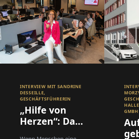
INTERVIEW MIT SANDRINE
INTER
DESSEILLE,
MORZY
GESCHÄFTSFÜHRERIN
GESCH
HALL
„Hilfe von
GMBH 
Herzen“: Da
Auf
sein, wenn es
ge
Wenn Menschen eine