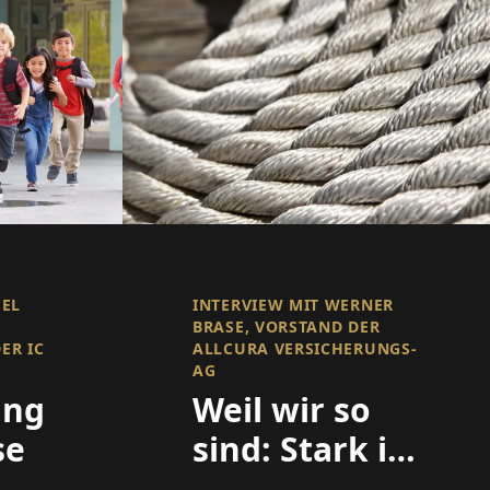
HEL
INTERVIEW MIT WERNER
BRASE, VORSTAND DER
ER IC
ALLCURA VERSICHERUNGS-
AG
ung
Weil wir so
se
sind: Stark in
der Nische,