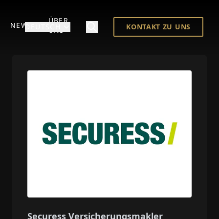
ÜBER
NEWS
DEUTSCH
KONTAKT ZU UNS
UNS
Securess Versicherungsmakler