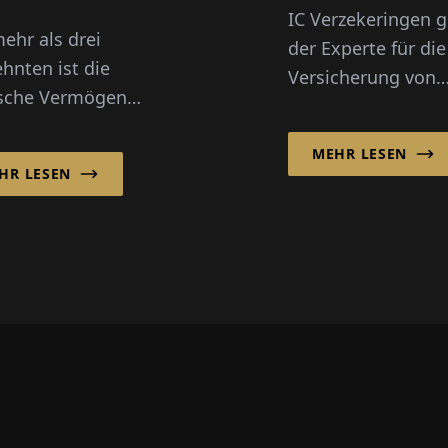
IC Verzekeringen gi
mehr als drei
der Experte für die
ehnten ist die
Versicherung von
esche Vermögen
Pflegeheimen, Sch
 & Co. KG in
und staatlichen wi
ver im Bereich
MEHR LESEN
gemeinnützigen
HR LESEN
rbeimmobilien
Einrichtungen in
 und hat sich als
Belgien. Worin i...
slicher Anb...