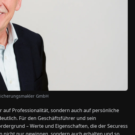
ersicherungsmakler GmbH
 auf Professionalität, sondern auch auf persönliche
eutlich. Für den Geschäftsführer und sein
rdergrund – Werte und Eigenschaften, die der Securess
 nicht nur gewinnen, sondern auch erhalten und so