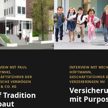
VIEW MIT PAUL
INTERVIEW MIT MIC
NSKI,
HÖFTMANN,
ÄFTSFÜHRER DER
GESCHÄFTSFÜHRER D
ESCHE VERMÖGEN
VERZEKERINGEN NV
& CO. KG
Versicher
 Tradition
mit Purpo
baut