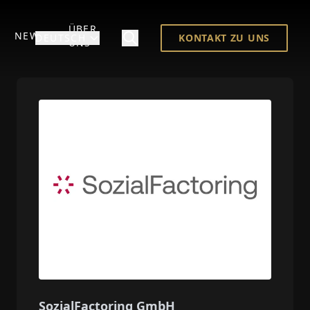
ÜBER
NEWS
DEUTSCH
KONTAKT ZU UNS
UNS
SozialFactoring GmbH