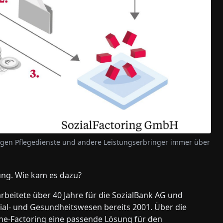
rfügen Pflegedienste und andere Leistungserbringer immer über
rung. Wie kam es dazu?
beitete über 40 Jahre für die SozialBank AG und
ial- und Gesundheitswesen bereits 2001. Über die
ine-Factoring eine passende Lösung für den