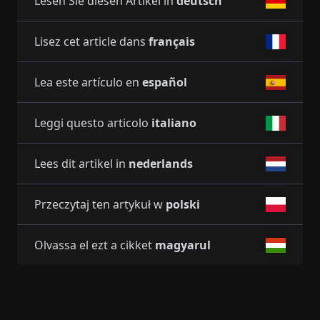
Lesen Sie diesen Artikel in
deutsch
Lisez cet article dans
français
Lea este artículo en
español
Leggi questo articolo
italiano
Lees dit artikel in
nederlands
Przeczytaj ten artykuł w
polski
Olvassa el ezt a cikket
magyarul