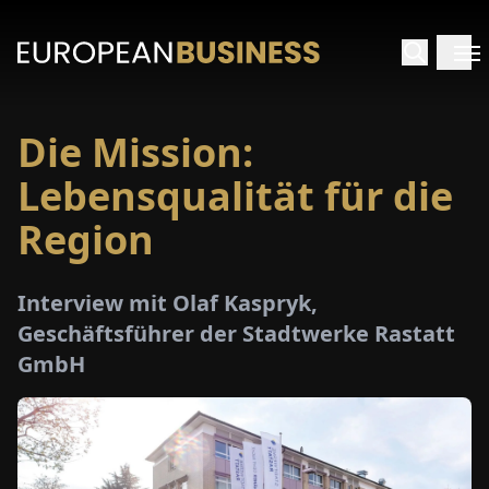
Die Mission:
ARTSEITE
Lebensqualität für die
TERVIEWS
Region
MENWELTEN
Interview mit Olaf Kaspryk,
Geschäftsführer der Stadtwerke Rastatt
PECIALS
GmbH
E-
PAPER
MESSEN