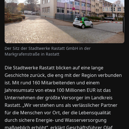
NEWS
ÜBER
UNS
Der Sitz der Stadtwerke Rastatt GmbH in der
Markgrafenstraße in Rastatt
EN
DE
FR
ES
IT
NL
PL
HU
Die Stadtwerke Rastatt blicken auf eine lange
Geschichte zurück, die eng mit der Region verbunden
KONTAKT
ZU
ist. Mit rund 160 Mitarbeitenden und einem
UNS
Jahresumsatz von etwa 100 Millionen EUR ist das
Unternehmen der größte Versorger im Landkreis
Rastatt. „Wir verstehen uns als verlässlicher Partner
für die Menschen vor Ort, der die Lebensqualität
durch sichere Energie- und Wasserversorgung
maßgeblich erhöht“, erklärt Geschäftsführer Olaf