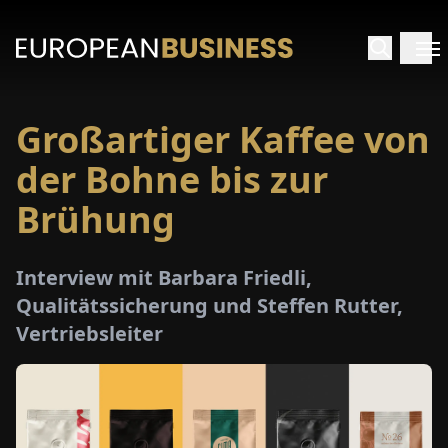
Großartiger Kaffee von
ARTSEITE
der Bohne bis zur
TERVIEWS
Brühung
MENWELTEN
Interview mit Barbara Friedli,
Qualitätssicherung und Steffen Rutter,
PECIALS
Vertriebsleiter
E-
PAPER
MESSEN