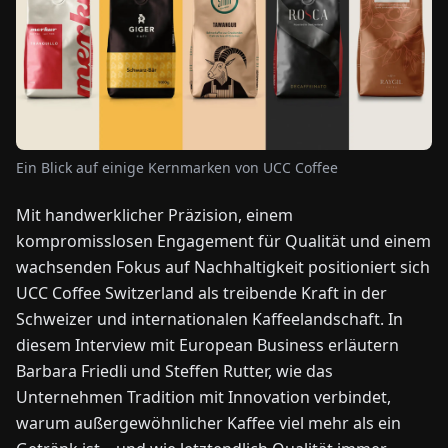
NEWS
ÜBER
UNS
Ein Blick auf einige Kernmarken von UCC Coffee
EN
DE
FR
ES
IT
NL
PL
HU
Mit handwerklicher Präzision, einem
kompromisslosen Engagement für Qualität und einem
KONTAKT
wachsenden Fokus auf Nachhaltigkeit positioniert sich
ZU
UCC Coffee Switzerland als treibende Kraft in der
UNS
Schweizer und internationalen Kaffeelandschaft. In
diesem Interview mit European Business erläutern
Barbara Friedli und Steffen Rutter, wie das
Unternehmen Tradition mit Innovation verbindet,
warum außergewöhnlicher Kaffee viel mehr als ein