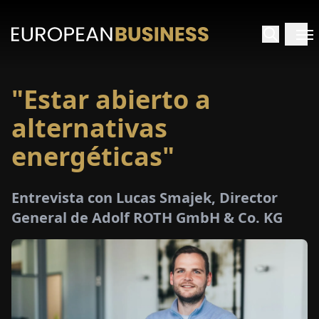
"Estar abierto a
INICIO
alternativas
TREVISTAS
energéticas"
SPECTIVAS
Entrevista con Lucas Smajek, Director
General de Adolf ROTH GmbH & Co. KG
PECIALES
E-
PAPEL
FERIAS