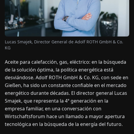
OTICIAS
ACERCA
DE
Lucas Smajek, Director General de Adolf ROTH GmbH & Co.
KG
EN
DE
FR
ES
IT
NL
PL
HU
Aceite para calefacción, gas, eléctrico: en la búsqueda
de la solución óptima, la política energética está
desviándose. Adolf ROTH GmbH & Co. KG, con sede en
CONTÁCTENOS
Gießen, ha sido un constante confiable en el mercado
energético durante décadas. El director general Lucas
Smajek, que representa la 4ª generación en la
empresa familiar, en una conversación con
Wirtschaftsforum hace un llamado a mayor apertura
tecnológica en la búsqueda de la energía del futuro.