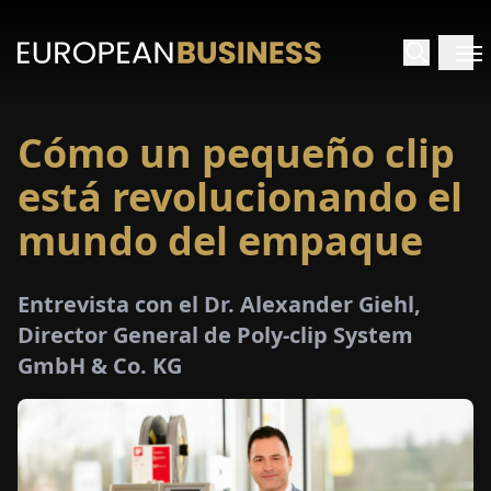
Cómo un pequeño clip
INICIO
está revolucionando el
TREVISTAS
mundo del empaque
SPECTIVAS
Entrevista con el Dr. Alexander Giehl,
Director General de Poly-clip System
PECIALES
GmbH & Co. KG
E-
PAPEL
FERIAS