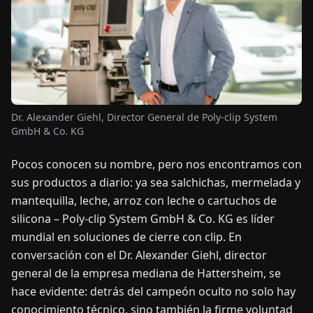
OTICIAS
ACERCA
DE
Dr. Alexander Giehl, Director General de Poly-clip System
GmbH & Co. KG
EN
DE
FR
ES
IT
NL
PL
HU
Pocos conocen su nombre, pero nos encontramos con
sus productos a diario: ya sea salchichas, mermelada y
CONTÁCTENOS
mantequilla, leche, arroz con leche o cartuchos de
silicona – Poly-clip System GmbH & Co. KG es líder
mundial en soluciones de cierre con clip. En
conversación con el Dr. Alexander Giehl, director
general de la empresa mediana de Hattersheim, se
hace evidente: detrás del campeón oculto no solo hay
conocimiento técnico, sino también la firme voluntad