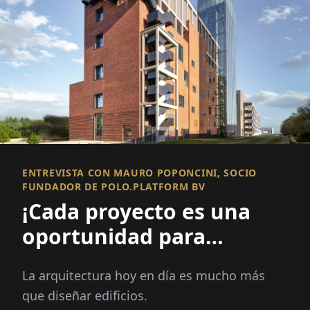
ENTREVISTA CON MAURO POPONCINI, SOCIO
FUNDADOR DE POLO.PLATFORM BV
¡Cada proyecto es una
oportunidad para
mejorar un lugar y
La arquitectura hoy en día es mucho más
fortalecer una
que diseñar edificios.