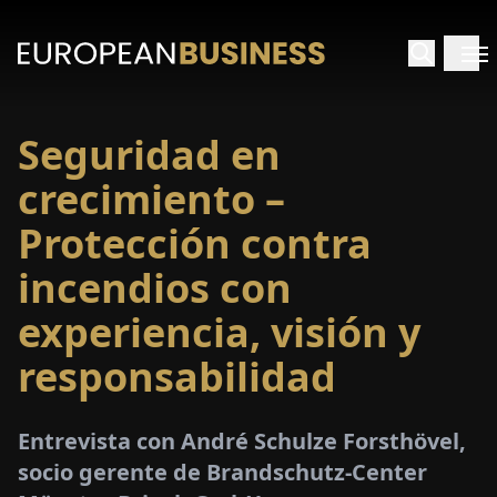
Seguridad en
INICIO
crecimiento –
TREVISTAS
Protección contra
incendios con
SPECTIVAS
experiencia, visión y
PECIALES
responsabilidad
E-
PAPEL
Entrevista con André Schulze Forsthövel,
socio gerente de Brandschutz-Center
FERIAS