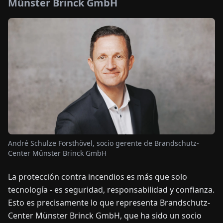
Münster Brinck GmbH
OTICIAS
ACERCA
DE
EN
DE
FR
ES
IT
NL
PL
HU
CONTÁCTENOS
André Schulze Forsthövel, socio gerente de Brandschutz-
Center Münster Brinck GmbH
La protección contra incendios es más que solo
tecnología - es seguridad, responsabilidad y confianza.
Esto es precisamente lo que representa Brandschutz-
Center Münster Brinck GmbH, que ha sido un socio