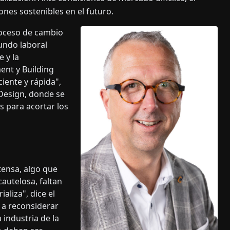
ones sostenibles en el futuro.
roceso de cambio
undo laboral
 y la
ent y Building
iente y rápida",
 Design, donde se
 para acortar los
 tensa, algo que
cautelosa, faltan
aliza", dice el
s a reconsiderar
 industria de la