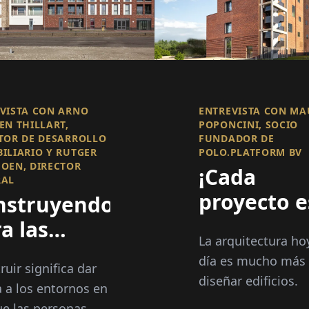
VISTA CON ARNO
ENTREVISTA CON M
EN THILLART,
POPONCINI, SOCIO
TOR DE DESARROLLO
FUNDADOR DE
ILIARIO Y RUTGER
POLO.PLATFORM BV
OEN, DIRECTOR
¡Cada
RAL
proyecto e
nstruyendo
una
a las
La arquitectura ho
oportunid
rsonas
día es mucho más
ruir significa dar
para mejo
diseñar edificios.
 a los entornos en
un lugar y
ue las personas