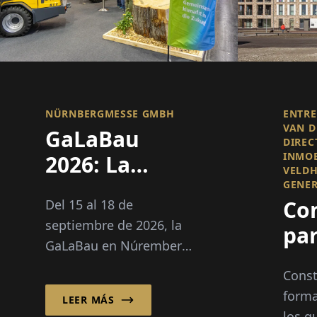
NÜRNBERGMESSE GMBH
ENTRE
VAN D
GaLaBau
DIREC
INMOB
2026: La
VELDH
industria
GENE
Co
Del 15 al 18 de
verde se
septiembre de 2026, la
par
adapta al
GaLaBau en Núremberg
Pe
clima
presenta soluciones
Const
para la adaptación al
forma
LEER MÁS
clima y la escasez de
los q