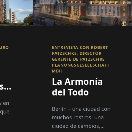
AURO
ENTREVISTA CON ROBERT
PATZSCHKE, DIRECTOR
GERENTE DE PATZSCHKE
PLANUNGSGESELLSCHAFT
MBH
La Armonía
s
del Todo
y en
ad
Berlín – una ciudad con
 que
rar
muchos rostros, una
ciudad de cambios,