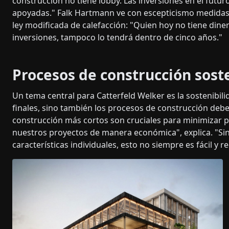
construcción no tiene lobby. Las inversiones en el futur
apoyadas." Falk Hartmann ve con escepticismo medidas 
ley modificada de calefacción: "Quien hoy no tiene dine
inversiones, tampoco lo tendrá dentro de cinco años."
Procesos de construcción sost
Un tema central para Catterfeld Welker es la sostenibi
finales, sino también los procesos de construcción debe
construcción más cortos son cruciales para minimizar pé
nuestros proyectos de manera económica", explica. "Sin
características individuales, esto no siempre es fácil y r