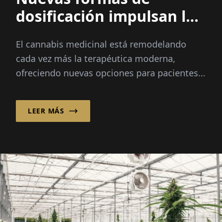
dosificación impulsan la
innovación en el
El cannabis medicinal está remodelando
cannabis medicinal
cada vez más la terapéutica moderna,
ofreciendo nuevas opciones para pacientes
con dolor crónico, cáncer y otras
condiciones severas...
LEER MÁS