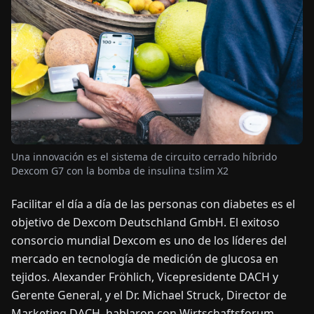
OTICIAS
ACERCA
DE
EN
DE
FR
ES
IT
NL
PL
HU
Una innovación es el sistema de circuito cerrado híbrido
Dexcom G7 con la bomba de insulina t:slim X2
CONTÁCTENOS
Facilitar el día a día de las personas con diabetes es el
objetivo de Dexcom Deutschland GmbH. El exitoso
consorcio mundial Dexcom es uno de los líderes del
mercado en tecnología de medición de glucosa en
tejidos. Alexander Fröhlich, Vicepresidente DACH y
Gerente General, y el Dr. Michael Struck, Director de
Marketing DACH, hablaron con Wirtschaftsforum