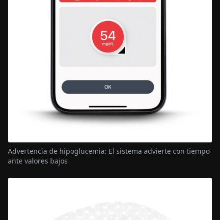
Advertencia de hipoglucemia: El sistema advierte con tiempo
ante valores bajos