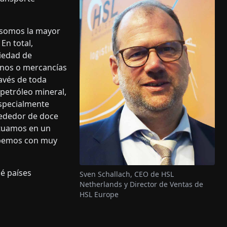
y somos la mayor
En total,
iedad de
anos o mercancías
ravés de toda
petróleo mineral,
especialmente
rededor de doce
ctuamos en un
sabemos con muy
é países
Sven Schallach, CEO de HSL
Netherlands y Director de Ventas de
HSL Europe