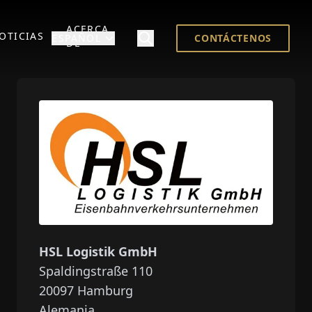
ACERCA
OTICIAS
ESPAÑOL
CONTÁCTENOS
DE
HSL Logistik GmbH
Spaldingstraße 110
20097
Hamburg
Alemania