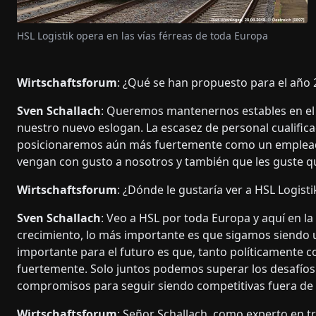
HSL Logistik opera en las vías férreas de toda Europa
Wirtschaftsforum
: ¿Qué se han propuesto para el año 
Sven Schallach
: Queremos mantenernos estables en el
nuestro nuevo eslogan. La escasez de personal cualific
posicionaremos aún más fuertemente como un emplead
vengan con gusto a nosotros y también que les guste q
Wirtschaftsforum
: ¿Dónde le gustaría ver a HSL Logist
Sven Schallach
: Veo a HSL por toda Europa y aquí en la
crecimiento, lo más importante es que sigamos siendo u
importante para el futuro es que, tanto políticamente 
fuertemente. Solo juntos podemos superar los desafíos 
compromisos para seguir siendo competitivas fuera de
Wirtschaftsforum
: Señor Schallach, como experto en t