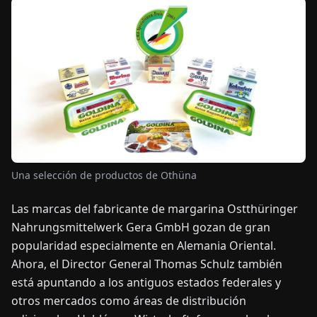
OTICIAS
ACERCA
DE
EN
DE
FR
ES
IT
NL
PL
HU
Una selección de productos de Othüna
CONTÁCTENOS
Las marcas del fabricante de margarina Ostthüringer
Nahrungsmittelwerk Gera GmbH gozan de gran
popularidad especialmente en Alemania Oriental.
Ahora, el Director General Thomas Schulz también
está apuntando a los antiguos estados federales y
otros mercados como áreas de distribución