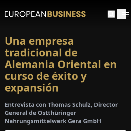
Una empresa
INICIO
tradicional de
TREVISTAS
Alemania Oriental en
curso de éxito y
SPECTIVAS
expansión
PECIALES
Entrevista con Thomas Schulz, Director
E-
General de Ostthüringer
PAPEL
Nahrungsmittelwerk Gera GmbH
FERIAS