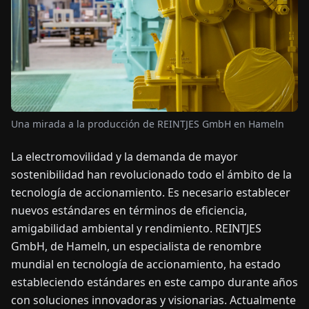
OTICIAS
ACERCA
DE
Una mirada a la producción de REINTJES GmbH en Hameln
EN
DE
FR
ES
IT
NL
PL
HU
La electromovilidad y la demanda de mayor
sostenibilidad han revolucionado todo el ámbito de la
CONTÁCTENOS
tecnología de accionamiento. Es necesario establecer
nuevos estándares en términos de eficiencia,
amigabilidad ambiental y rendimiento. REINTJES
GmbH, de Hameln, un especialista de renombre
mundial en tecnología de accionamiento, ha estado
estableciendo estándares en este campo durante años
con soluciones innovadoras y visionarias. Actualmente