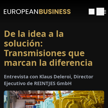
De la idea a la
INICIO
solución:
TREVISTAS
Transmisiones que
marcan la diferencia
SPECTIVAS
PECIALES
Entrevista con Klaus Deleroi, Director
Ejecutivo de REINTJES GmbH
E-
PAPEL
FERIAS