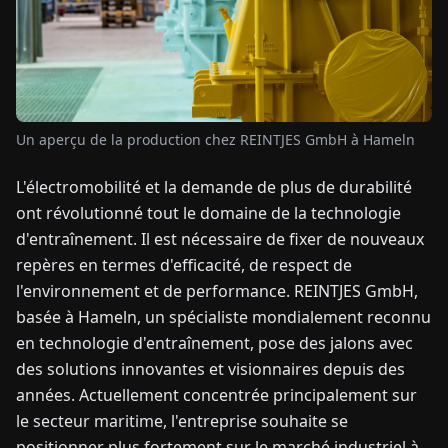
TUALITÉS
À
PROPOS
Un aperçu de la production chez REINTJES GmbH à Hameln
L'électromobilité et la demande de plus de durabilité
EN
DE
FR
ES
IT
NL
PL
HU
ont révolutionné tout le domaine de la technologie
d'entraînement. Il est nécessaire de fixer de nouveaux
CONTACTEZ-
repères en termes d'efficacité, de respect de
NOUS
l'environnement et de performance. REINTJES GmbH,
basée à Hameln, un spécialiste mondialement reconnu
en technologie d'entraînement, pose des jalons avec
des solutions innovantes et visionnaires depuis des
années. Actuellement concentrée principalement sur
le secteur maritime, l'entreprise souhaite se
positionner plus fortement sur le marché industriel à