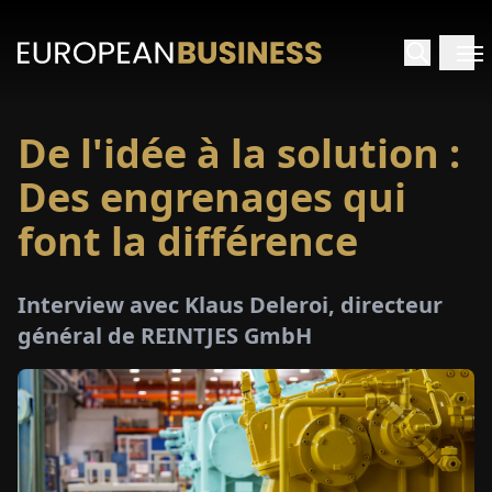
De l'idée à la solution :
ACCUEIL
Des engrenages qui
TRETIENS
font la différence
PERÇUS
Interview avec Klaus Deleroi, directeur
général de REINTJES GmbH
PÉCIAUX
E-
PAPIER
SALONS