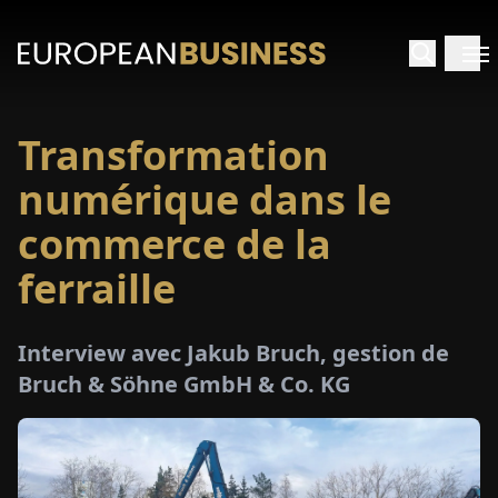
Transformation
ACCUEIL
numérique dans le
TRETIENS
commerce de la
ferraille
PERÇUS
PÉCIAUX
Interview avec Jakub Bruch, gestion de
Bruch & Söhne GmbH & Co. KG
E-
PAPIER
SALONS