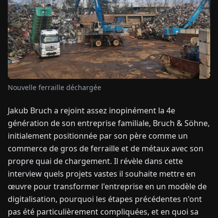
TUALITÉS
À
PROPOS
Nouvelle ferraille déchargée
EN
DE
FR
ES
IT
NL
PL
HU
Jakub Bruch a rejoint assez inopinément la 4e
génération de son entreprise familiale, Bruch & Söhne,
CONTACTEZ-
initialement positionnée par son père comme un
NOUS
commerce de gros de ferraille et de métaux avec son
propre quai de chargement. Il révèle dans cette
interview quels projets vastes il souhaite mettre en
œuvre pour transformer l'entreprise en un modèle de
digitalisation, pourquoi les étapes précédentes n'ont
pas été particulièrement compliquées, et en quoi sa