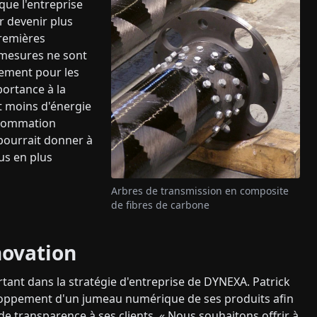
ue l'entreprise
r devenir plus
remières
s mesures ne sont
ement pour les
portance à la
nt moins d'énergie
onsommation
pourrait donner à
us en plus
Arbres de transmission en composite
de fibres de carbone
novation
tant dans la stratégie d'entreprise de DYNEXA. Patrick
eloppement d'un jumeau numérique de ses produits afin
 de transparence à ses clients. « Nous souhaitons offrir à