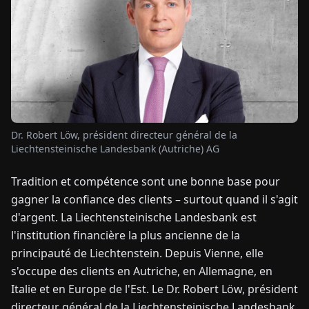
TUALITÉS
À
PROPOS
EN
DE
FR
ES
IT
NL
PL
HU
Dr. Robert Löw, président directeur général de la
Liechtensteinische Landesbank (Autriche) AG
CONTACTEZ-
Tradition et compétence sont une bonne base pour
NOUS
gagner la confiance des clients – surtout quand il s'agit
d'argent. La Liechtensteinische Landesbank est
l'institution financière la plus ancienne de la
principauté de Liechtenstein. Depuis Vienne, elle
s'occupe des clients en Autriche, en Allemagne, en
Italie et en Europe de l'Est. Le Dr. Robert Löw, président
directeur général de la Liechtensteinische Landesbank