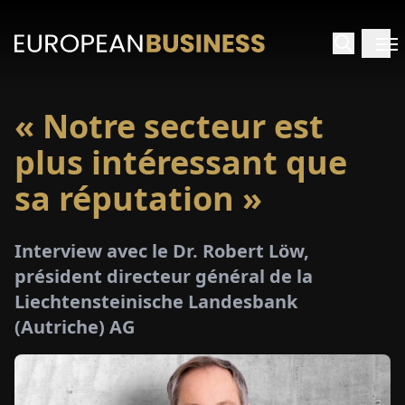
« Notre secteur est
ACCUEIL
plus intéressant que
TRETIENS
sa réputation »
PERÇUS
Interview avec le Dr. Robert Löw,
président directeur général de la
PÉCIAUX
Liechtensteinische Landesbank
(Autriche) AG
E-
PAPIER
SALONS