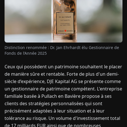
TUALITÉS
À
PROPOS
Distinction renommée : Dr. Jan Ehrhardt élu Gestionnaire de
Fonds de l’Année 2025
EN
DE
FR
ES
IT
NL
PL
HU
Ceux qui possèdent un patrimoine souhaitent le placer
de manière sûre et rentable. Forte de plus d'un demi-
CONTACTEZ-
NOUS
siècle d’expérience, DJE Kapital AG se présente comme
un gestionnaire de patrimoine compétent. L'entreprise
familiale basée à Pullach en Bavière propose à ses
clients des stratégies personnalisées qui sont
précisément adaptées à leur situation et à leur
tolérance au risque. Un volume d'investissement total
de 17 milliards EUR ainsi que de nombreuses