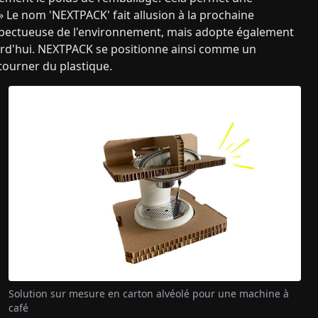
 » Le nom 'NEXTPACK' fait allusion à la prochaine
espectueuse de l'environnement, mais adopte également
urd'hui. NEXTPACK se positionne ainsi comme un
tourner du plastique.
Solution sur mesure en carton alvéolé pour une machine à
café