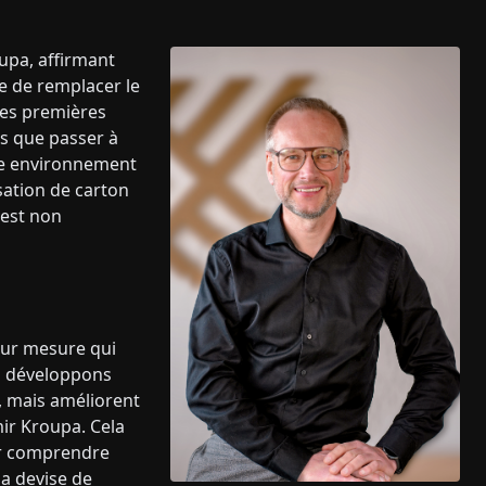
oupa, affirmant
ce de remplacer le
res premières
s que passer à
re environnement
sation de carton
 est non
sur mesure qui
us développons
, mais améliorent
mir Kroupa. Cela
our comprendre
 la devise de