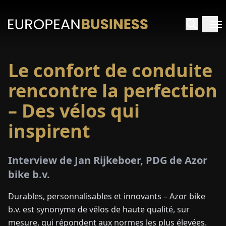
Le confort de conduite
ACCUEIL
rencontre la perfection
TRETIENS
– Des vélos qui
inspirent
PERÇUS
PÉCIAUX
Interview de Jan Rijkeboer, PDG de Azor
bike b.v.
E-
Durables, personnalisables et innovants – Azor bike
PAPIER
b.v. est synonyme de vélos de haute qualité, sur
mesure, qui répondent aux normes les plus élevées.
SALONS