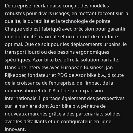
L'entreprise néerlandaise conçoit des modèles
robustes pour divers usages, en mettant l'accent sur la
TUALITÉS
qualité, la durabilité et la technologie de pointe.
Chaque vélo est fabriqué avec précision pour garantir
À
une durabilité maximale et un confort de conduite
PROPOS
optimal. Que ce soit pour les déplacements urbains, le
transport lourd ou des besoins ergonomiques
EN
DE
FR
ES
IT
NL
PL
HU
spécifiques, Azor bike b.v. offre la solution parfaite.
Dans une interview avec European Business, Jan
Rijkeboer, fondateur et PDG de Azor bike b.v., discute
CONTACTEZ-
de la croissance de l'entreprise, de l'impact de la
NOUS
numérisation et de l'IA, et de son expansion
internationale. Il partage également des perspectives
sur la manière dont Azor bike b.v. pénètre de
nouveaux marchés grâce à des partenariats solides
avec les détaillants et un configurateur en ligne
innovant.