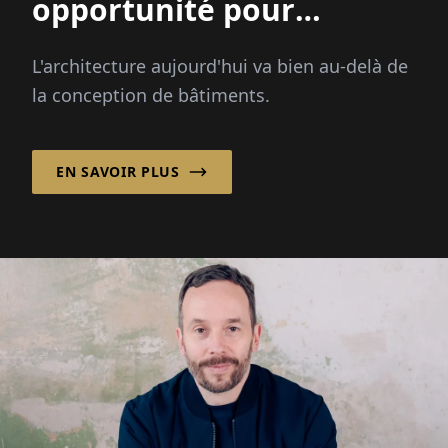
opportunité pour
améliorer un lieu et
L'architecture aujourd'hui va bien au-delà de
renforcer une
la conception de bâtiments.
communauté ! »
EN SAVOIR PLUS