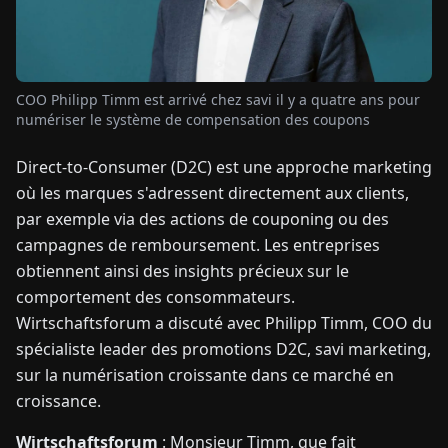
TUALITÉS
COO Philipp Timm est arrivé chez savi il y a quatre ans pour
À
numériser le système de compensation des coupons
PROPOS
Direct-to-Consumer (D2C) est une approche marketing
où les marques s'adressent directement aux clients,
EN
DE
FR
ES
IT
NL
PL
HU
par exemple via des actions de couponing ou des
campagnes de remboursement. Les entreprises
CONTACTEZ-
obtiennent ainsi des insights précieux sur le
NOUS
comportement des consommateurs.
Wirtschaftsforum a discuté avec Philipp Timm, COO du
spécialiste leader des promotions D2C, savi marketing,
sur la numérisation croissante dans ce marché en
croissance.
Wirtschaftsforum
: Monsieur Timm, que fait