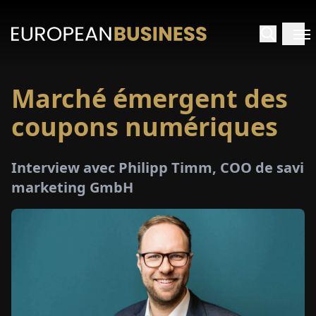
Marché émergent des
ACCUEIL
coupons numériques
TRETIENS
Interview avec Philipp Timm, COO de savi
PERÇUS
marketing GmbH
PÉCIAUX
E-
PAPIER
SALONS