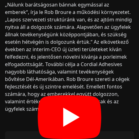
„Nálunk barátságosan bánnak egymással az
emberek“, írja le Rob Broure a működési környezetet.
„Lapos szervezeti struktúránk van, és az ajtóm mindig
nyitva áll a dolgozók számára. Alapvetően az ügyfelek
állnak tevékenységünk középpontjában, és szükség
esetén hétvégén is dolgozunk értük.“ Az elkövetkező
években az interim-CEO új üzleti területeket kíván
felfedezni, és jelentősen növelni kívánja a porleimek
elfogadottságát. További célja a Cordial Adhesives
nagyobb láthatósága, valamint tevékenységek
bővítése Dél-Amerikában. Rob Broure szereti a cégek
fejlesztését és új szintre emelését. Emellett fontos
számára, hogy az emberekkel együtt dolgozzon,
valamint értéket teremtsen a munkatársak és az
ügyfelek számára.