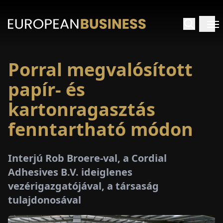
Porral megvalósított
EZDŐLAP
papír- és
NTERJÚK
kartonragasztás
fenntartható módon
EKINTÉSEK
AKCIÓK
Interjú Rob Broere-val, a Cordial
Adhesives B.V. ideiglenes
E-
vezérigazgatójával, a társaság
PAPÍR
tulajdonosával
ÁSÁROK