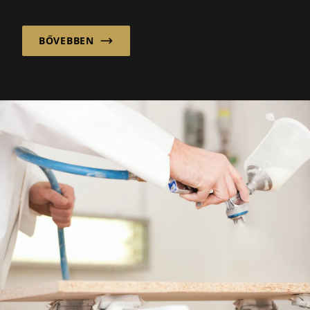
az ipari vállalatokig...
BŐVEBBEN