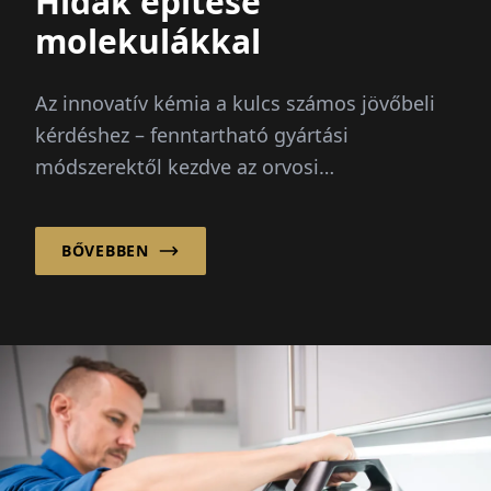
Hidak építése
molekulákkal
Az innovatív kémia a kulcs számos jövőbeli
kérdéshez – fenntartható gyártási
módszerektől kezdve az orvosi
megoldásokig. A Wolfen-i Chemiepark
közepén...
BŐVEBBEN