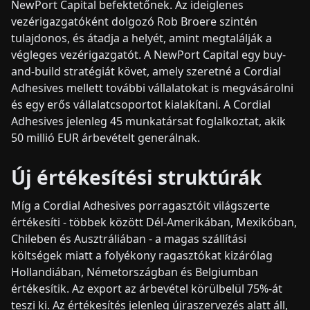
NewPort Capital befektetőnek. Az ideiglenes
vezérigazgatóként dolgozó Rob Broere szintén
tulajdonos, és átadja a helyét, amint megtalálják a
végleges vezérigazgatót. A NewPort Capital egy buy-
and-build stratégiát követ, amely szeretné a Cordial
Adhesives mellett további vállalatokat is megvásárolni
és egy erős vállalatcsoportot kialakítani. A Cordial
Adhesives jelenleg 45 munkatársat foglalkoztat, akik
50 millió EUR árbevételt generálnak.
Új értékesítési struktúrák
Míg a Cordial Adhesives porragasztóit világszerte
értékesíti - többek között Dél-Amerikában, Mexikóban,
Chileben és Ausztráliában - a magas szállítási
költségek miatt a folyékony ragasztókat kizárólag
Hollandiában, Németországban és Belgiumban
értékesítik. Az export az árbevétel körülbelül 75%-át
teszi ki. Az értékesítés jelenleg újraszervezés alatt áll,