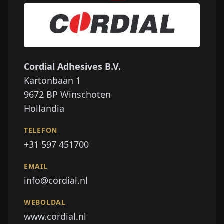
Cordial Adhesives B.V.
Kartonbaan 1
9672 BP
Winschoten
Hollandia
TELEFON
+31 597 451700
EMAIL
info@cordial.nl
WEBOLDAL
www.cordial.nl