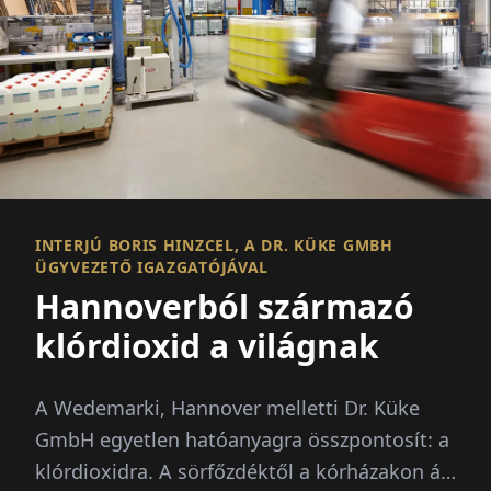
INTERJÚ BORIS HINZCEL, A DR. KÜKE GMBH
ÜGYVEZETŐ IGAZGATÓJÁVAL
Hannoverból származó
klórdioxid a világnak
A Wedemarki, Hannover melletti Dr. Küke
GmbH egyetlen hatóanyagra összpontosít: a
klórdioxidra. A sörfőzdéktől a kórházakon át