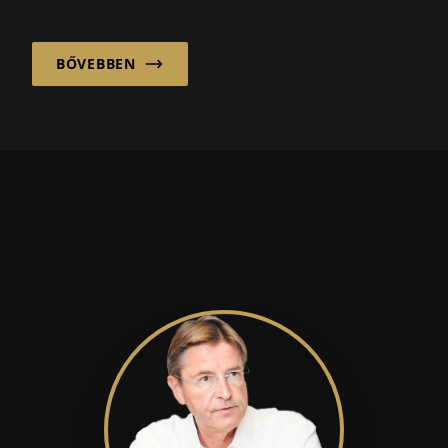
Valitech GmbH & Co. KG in ...
BŐVEBBEN