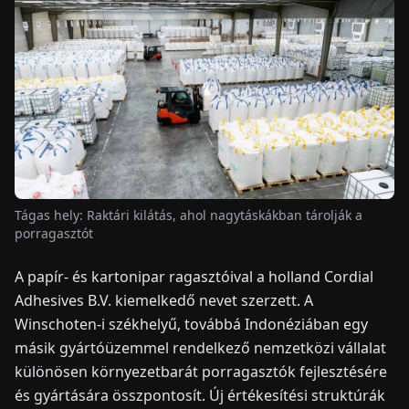
HÍREK
RÓLUNK
EN
DE
FR
ES
IT
NL
PL
HU
Tágas hely: Raktári kilátás, ahol nagytáskákban tárolják a
KAPCSOLAT
porragasztót
A papír- és kartonipar ragasztóival a holland Cordial
Adhesives B.V. kiemelkedő nevet szerzett. A
Winschoten-i székhelyű, továbbá Indonéziában egy
másik gyártóüzemmel rendelkező nemzetközi vállalat
különösen környezetbarát porragasztók fejlesztésére
és gyártására összpontosít. Új értékesítési struktúrák