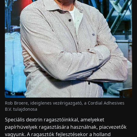
Rob Broere, ideiglenes vezérigazgató, a Cordial Adhesives
B.V. tulajdonosa
Speciális dextrin ragasztóinkkal, amelyeket
papírhüvelyek ragasztására használnak, piacvezetők
vagyunk. A ragasztók fejlesztésekor a holland