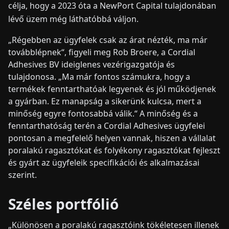
célja, hogy a 2023 óta a NewPort Capital tulajdonában
lévő üzem még láthatóbbá váljon.
„Régebben az ügyfelek csak az árat nézték, ma már
továbblépnek“, figyeli meg Rob Broere, a Cordial
Adhesives BV ideiglenes vezérigazgatója és
tulajdonosa. „Ma már fontos számukra, hogy a
termékek fenntarthatóak legyenek és jól működjenek
a gyárban. Ez manapság a sikerünk kulcsa, mert a
minőség egyre fontosabbá válik.“ A minőség és a
fenntarthatóság terén a Cordial Adhesives ügyfelei
pontosan a megfelelő helyen vannak, hiszen a vállalat
poralakú ragasztókat és folyékony ragasztókat fejleszt
és gyárt az ügyfeleik specifikációi és alkalmazásai
szerint.
Széles portfólió
„Különösen a poralakú ragasztóink tökéletesen illenek