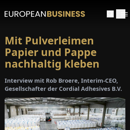
Mit Pulverleimen
ARTSEITE
Papier und Pappe
TERVIEWS
nachhaltig kleben
MENWELTEN
Interview mit Rob Broere, Interim-CEO,
Gesellschafter der Cordial Adhesives B.V.
PECIALS
E-
PAPER
MESSEN