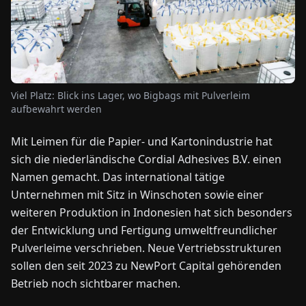
NEWS
ÜBER
UNS
Viel Platz: Blick ins Lager, wo Bigbags mit Pulverleim
aufbewahrt werden
EN
DE
FR
ES
IT
NL
PL
HU
Mit Leimen für die Papier- und Kartonindustrie hat
sich die niederländische Cordial Adhesives B.V. einen
Namen gemacht. Das international tätige
KONTAKT
ZU
Unternehmen mit Sitz in Winschoten sowie einer
UNS
weiteren Produktion in Indonesien hat sich besonders
der Entwicklung und Fertigung umweltfreundlicher
Pulverleime verschrieben. Neue Vertriebsstrukturen
sollen den seit 2023 zu NewPort Capital gehörenden
Betrieb noch sichtbarer machen.