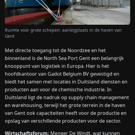
NIEUWS
Ruimte voor grote schepen: aanlegplaats in de haven van
OVER
Gent
ONS
Met directe toegang tot de Noordzee en het
binnenland is de North Sea Port Gent een belangrijk
EN
DE
FR
ES
IT
NL
PL
HU
knooppunt van logistiek in Europa. Hier is het
hoofdkantoor van Gadot Belgium BV gevestigd en
NEEM
biedt het samen met locaties in Duitsland diensten en
CONTACT
producten aan voor de chemische industrie. In
OP
Duitsland ligt de nadruk op supply chain management
en warehousing, terwijl het grote terrein in de haven
van Gent ook capaciteiten heeft voor de productie en
opslag van verschillende producten voor de sector.
Wirtschaftsforum:
Meneer De Windt, wat kunnen