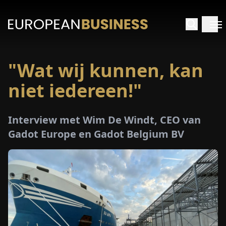
"Wat wij kunnen, kan
RTPAGINA
niet iedereen!"
TERVIEWS
Interview met Wim De Windt, CEO van
ZICHTEN
Gadot Europe en Gadot Belgium BV
PECIALS
E-
PAPIER
EURZEN